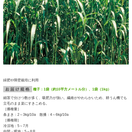
緑肥や障壁栽培に利用
種子：1袋（約10平方メートル分）、1袋（1kg）
細茎で分けつ数が多く、吸肥力が強い。繊維がやわらかいため、耕うん機でも
立毛のまま楽にすきこめる。
［播種量］
条まき：2～3kg/10a 散播：4～6kg/10a
［播種期］
冷涼地：5～7月
中間・暖地：5～8月