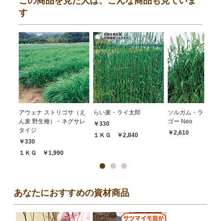
この商品を見た人は、こんな商品も見ていま
す
アウェナ ストリゴサ（え
らい麦・ライ太郎
ソルガム・ラッキー
ん麦 野生種）・ネグサレ
ゴー Neo
￥330
タイジ
￥2,610
１ＫＧ ￥2,840
￥330
１ＫＧ ￥1,990
あなたにおすすめの資材商品