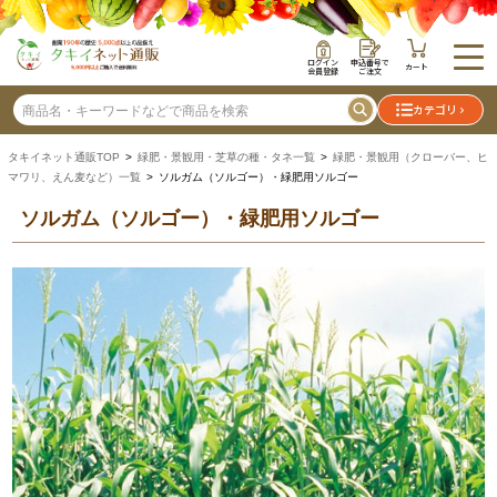
ログイン
申込番号で
カート
会員登録
ご注文
カテゴリ
タキイネット通販TOP
>
緑肥・景観用・芝草の種・タネ一覧
>
緑肥・景観用（クローバー、ヒ
マワリ、えん麦など）一覧
> ソルガム（ソルゴー）・緑肥用ソルゴー
ソルガム（ソルゴー）・緑肥用ソルゴー