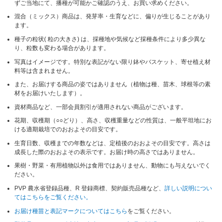
ずご当地にて、播種が可能かご確認のうえ、お買い求めください。
混合（ミックス）商品は、発芽率・生育などに、偏りが生じることがあり
ます。
種子の粒状( 粒の大きさ) は、採種地や気候など採種条件により多少異な
り、粒数も変わる場合があります。
写真はイメージです。特別な表記がない限り鉢やバスケット、寄せ植え材
料等は含まれません。
また、お届けする商品の姿ではありません（植物は種、苗木、球根等の素
材をお届けいたします）。
資材商品など、一部会員割引が適用されない商品がございます。
花期、収穫期（○○どり）、高さ、収穫重量などの性質は、一般平坦地にお
ける適期栽培でのおおよその目安です。
生育日数、収穫までの年数などは、定植後のおおよその目安です。高さは
成長した際のおおよその表示です。お届け時の高さではありません。
果樹・野菜・有用植物以外は食用ではありません、動物にも与えないでく
ださい。
PVP 農水省登録品種、R 登録商標、契約販売品種など、
詳しい説明につい
てはこちらをご覧ください。
お届け種苗と表記マークについてはこちら
をご覧ください。