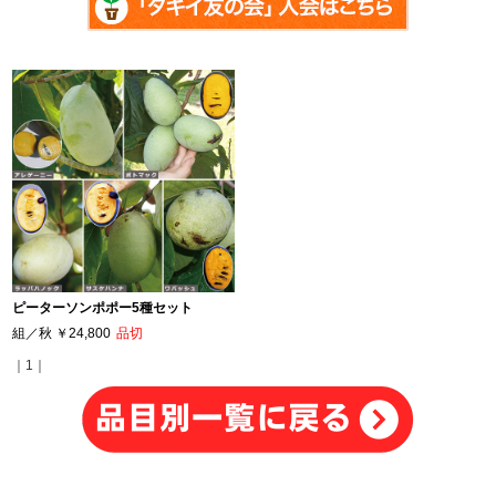
ピーターソンポポー5種セット
組／秋
￥24,800
品切
｜1｜