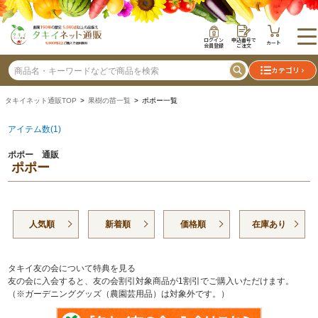
ログイン
申込番号で
カート
会員登録
ご注文
カテゴリ
タキイネット通販TOP
>
果樹の苗一覧
> ポポー一覧
アイテム数(1)
ポポー 通販
ポポー
人気順
新着順
価格順
在庫あり
タキイ友の会について特典を見る
友の会に入会すると、友の会割引対象商品が1割引でご購入いただけます。
（※ガーデニンググッズ（農園芸用品）は対象外です。）