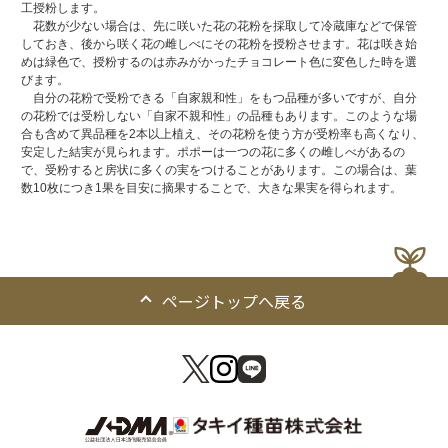
工授粉します。
花数が少ない場合は、先に咲いた花の花粉を採取して冷蔵庫などで保管
しておき、後から咲く花の雌しべにその花粉を授粉させます。花は咲き始
めは緑色で、授粉するのは赤みがかったチョコレート色に変色した時を選
びます。
自分の花粉で受粉できる「自家親和性」をもつ品種が多いですが、自分
の花粉では受粉しない「自家不親和性」の品種もあります。このような場
合も含めて異品種を2本以上植え、その花粉を使う方が受粉率も高くなり、
安定した結実が見られます。ポポーは一つの花に多くの雌しべがあるの
で、受粉すると房状に多くの実をつけることがあります。この場合は、葉
数10枚につき1果を目安に摘果することで、大きな果実を得られます。
ページトップへ戻る