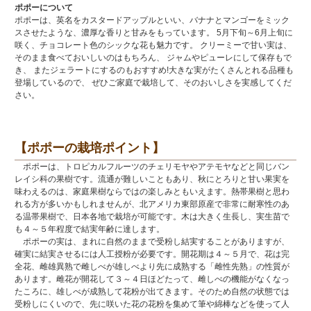
ポポーについて
ポポーは、英名をカスタードアップルといい、バナナとマンゴーをミック
スさせたような、濃厚な香りと甘みをもっています。 5月下旬～6月上旬に
咲く、チョコレート色のシックな花も魅力です。 クリーミーで甘い実は、
そのまま食べておいしいのはもちろん、 ジャムやピューレにして保存もで
き、 またジェラートにするのもおすすめ!大きな実がたくさんとれる品種も
登場しているので、 ぜひご家庭で栽培して、そのおいしさを実感してくだ
さい。
【ポポーの栽培ポイント】
ポポーは、トロピカルフルーツのチェリモヤやアテモヤなどと同じバン
レイシ科の果樹です。流通が難しいこともあり、秋にとろりと甘い果実を
味わえるのは、家庭果樹ならではの楽しみともいえます。熱帯果樹と思わ
れる方が多いかもしれませんが、北アメリカ東部原産で非常に耐寒性のあ
る温帯果樹で、日本各地で栽培が可能です。木は大きく生長し、実生苗で
も４～５年程度で結実年齢に達します。
ポポーの実は、まれに自然のままで受粉し結実することがありますが、
確実に結実させるには人工授粉が必要です。開花期は４～５月で、花は完
全花、雌雄異熟で雌しべが雄しべより先に成熟する「雌性先熟」の性質が
あります。雌花が開花して３～４日ほどたって、雌しべの機能がなくなっ
たころに、雄しべが成熟して花粉が出てきます。そのため自然の状態では
受粉しにくいので、先に咲いた花の花粉を集めて筆や綿棒などを使って人