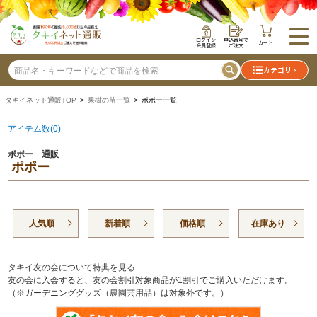
ログイン
申込番号で
カート
会員登録
ご注文
カテゴリ
タキイネット通販TOP
>
果樹の苗一覧
> ポポー一覧
アイテム数(0)
ポポー 通販
ポポー
人気順
新着順
価格順
在庫あり
タキイ友の会について特典を見る
友の会に入会すると、友の会割引対象商品が1割引でご購入いただけます。
（※ガーデニンググッズ（農園芸用品）は対象外です。）