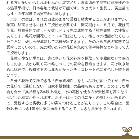
れる方が多いかもしれませんが、北アメリカ東部原産で非常に耐寒性のあ
る温帯果樹で、日本各地で栽培が可能です。木は大きく生長し、実生苗で
も４～５年程度で結実年齢に達します。
ポポーの実は、まれに自然のままで受粉し結実することがありますが、
確実に結実させるには人工授粉が必要です。開花期は４～５月で、花は完
全花、雌雄異熟で雌しべが雄しべより先に成熟する「雌性先熟」の性質が
あります。雌花が開花して３～４日ほどたって、雌しべの機能がなくなっ
たころに、雄しべが成熟して花粉が出てきます。そのため自然の状態では
受粉しにくいので、先に咲いた花の花粉を集めて筆や綿棒などを使って人
工授粉します。
花数が少ない場合は、先に咲いた花の花粉を採取して冷蔵庫などで保管
しておき、後から咲く花の雌しべにその花粉を授粉させます。花は咲き始
めは緑色で、授粉するのは赤みがかったチョコレート色に変色した時を選
びます。
自分の花粉で受粉できる「自家親和性」をもつ品種が多いですが、自分
の花粉では受粉しない「自家不親和性」の品種もあります。このような場
合も含めて異品種を2本以上植え、その花粉を使う方が受粉率も高くなり、
安定した結実が見られます。ポポーは一つの花に多くの雌しべがあるの
で、受粉すると房状に多くの実をつけることがあります。この場合は、葉
数10枚につき1果を目安に摘果することで、大きな果実を得られます。