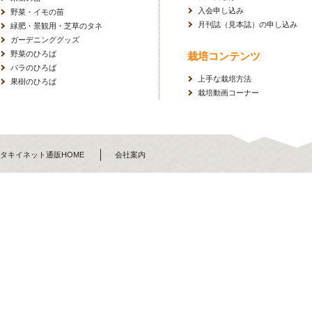
入会申し込み
野菜・イモの苗
月刊誌（見本誌）の申し込み
緑肥・景観用・芝草のタネ
ガーデニンググッズ
野菜のひろば
栽培コンテンツ
バラのひろば
上手な栽培方法
果樹のひろば
栽培動画コーナー
タキイネット通販HOME
会社案内