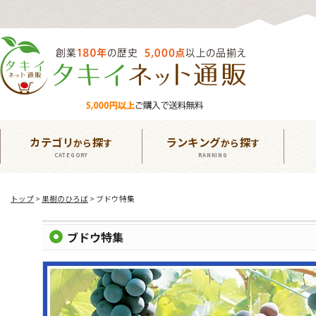
カテゴリ
探
ランキング
探
から
す
から
す
CATEGORY
RANKING
トップ
>
果樹のひろば
> ブドウ特集
ブドウ特集