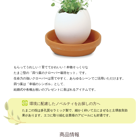
TEL / 代表
075-365-0123
075-344-6705
FAX
novelty@takii.co.jp
MAIL
無料サンプル・資料請求フォーム
お問い合わせフォーム
もらってうれしい！育ててかわいい！本物そっくりな
たまご型の「四つ葉のクローバー栽培セット」です。
>> ご注文からお届けまでの流れ
生命力の強いクローバーは育てやすく、あらゆるシーンでご活用いただけます。
四つ葉は「幸福のシンボル」として、
結婚式や各種お祝いのプレゼントに喜ばれるアイテムです。
環境に配慮したノベルティをお探しの方へ
たまごの殻は多孔質セラミック製で、細かく砕いて土にまぜると土壌改良効
果があります。エコに取り組む企業様のアピールにも好適です。
商品情報