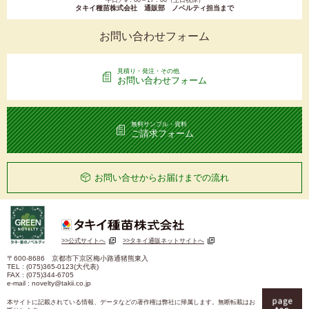
平日／9：00～17：00（土日祝休）
タキイ種苗株式会社 通販部 ノベルティ担当まで
お問い合わせフォーム
見積り・発注・その他
お問い合わせフォーム
無料サンプル・資料
ご請求フォーム
お問い合せからお届けまでの流れ
>>公式サイトへ
>>タキイ通販ネットサイトへ
〒600-8686 京都市下京区梅小路通猪熊東入
TEL :
(075)365-0123
(大代表)
FAX : (075)344-6705
e-mail : novelty@takii.co.jp
本サイトに記載されている情報、データなどの著作権は弊社に帰属します。無断転載はお