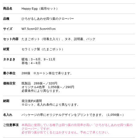
商品名
Happy Egg（栽培セット）
品種
ひろがるしあわせ四つ葉のクローバー
サイズ
W7.5cm×D7.5cm×H7cm
セット内容
たまごポット（培養土入り）、タネ、説明書、パック
材質
セラミック製（たまごポット）
タネまき
暖地：3～6月、9～11月
寒地：4～8月
最小単位
288個 ※カートン単位で承ります。
価格目安
既製品 288個～／320円
オリジナル4色帯 1,056個～／290円
必要条件により異なります。
納期
発注後約4週間
※ロット、名入れ条件により異なります。
名入れ
パッケージの帯にオリジナルデザインをプリントできます。（1,056個～）
ご注意事項
本商品に使用している種子は四つ葉の出現率が高い「ひろがるしあわせ四つ葉の
クローバー」ですが、
必ず四つ葉が出てくるとはかぎりません。予めご了承ください。