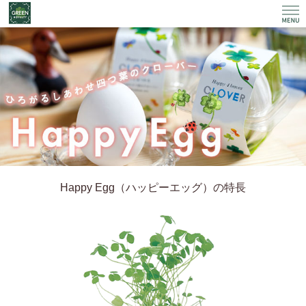
HOME
タキイノベルティのポイント
商品ラインナップ
価格表
導入ご提案
Happy Egg（ハッピーエッグ）の特長
How to 種まき
よくあるご質問
きっと見つかる
しあわせの四つ葉のクローバー