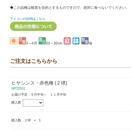
◆この品種は観賞を目的とするものですので、絶対に食べないでください。
アイコンの説明はこちら
3～4月
20～30cm
強
ご注文はこちらから
ヒヤシンス・赤色種 (２球)
09722511
お届け予定：９月中旬～ １１月中旬
購入数
購入数 ２球 × 1