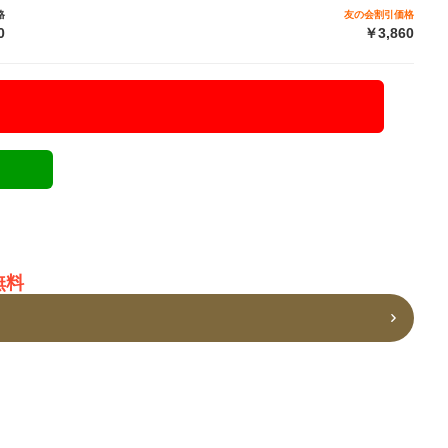
格
友の会割引価格
0
￥3,860
無料