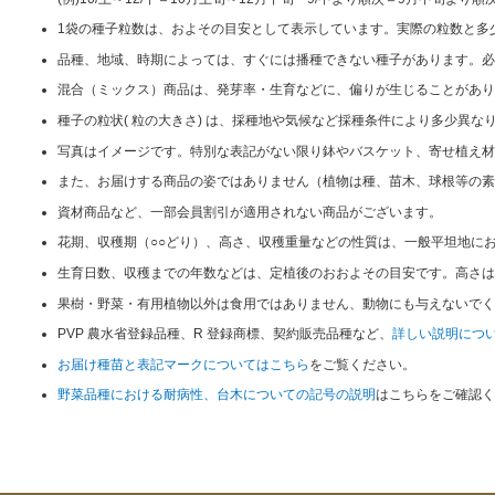
1袋の種子粒数は、およその目安として表示しています。実際の粒数と多
品種、地域、時期によっては、すぐには播種できない種子があります。必
混合（ミックス）商品は、発芽率・生育などに、偏りが生じることがあり
種子の粒状( 粒の大きさ) は、採種地や気候など採種条件により多少異
写真はイメージです。特別な表記がない限り鉢やバスケット、寄せ植え材
また、お届けする商品の姿ではありません（植物は種、苗木、球根等の素
資材商品など、一部会員割引が適用されない商品がございます。
花期、収穫期（○○どり）、高さ、収穫重量などの性質は、一般平坦地に
生育日数、収穫までの年数などは、定植後のおおよその目安です。高さは
果樹・野菜・有用植物以外は食用ではありません、動物にも与えないでく
PVP 農水省登録品種、R 登録商標、契約販売品種など、
詳しい説明につ
お届け種苗と表記マークについてはこちら
をご覧ください。
野菜品種における耐病性、台木についての記号の説明
はこちらをご確認く