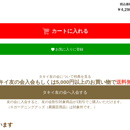
税込価
￥4,29
カートに入れる
お気に入りに登録
タキイ友の会について特典を見る
キイ友の会入会もしくは5,000円以上のお買い物で
送料
タキイ友の会へ入会する
友の会に入会すると、友の会割引対象商品が1割引でご購入いただけます。
（※ガーデニンググッズ（農園芸用品）は対象外です。）
います