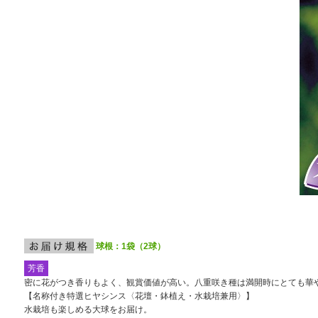
球根：1袋（2球）
芳香
密に花がつき香りもよく、観賞価値が高い。八重咲き種は満開時にとても華
【名称付き特選ヒヤシンス〈花壇・鉢植え・水栽培兼用〉】
水栽培も楽しめる大球をお届け。