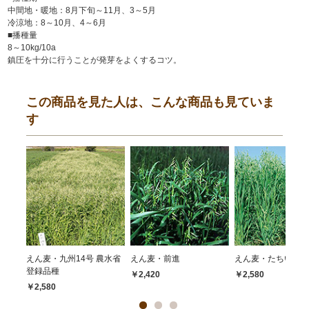
中間地・暖地：8月下旬～11月、3～5月
冷涼地：8～10月、4～6月
■播種量
8～10kg/10a
鎮圧を十分に行うことが発芽をよくするコツ。
この商品を見た人は、こんな商品も見ていま
す
えん麦・九州14号 農水省
えん麦・前進
えん麦・たちいぶき
登録品種
￥2,420
￥2,580
￥2,580