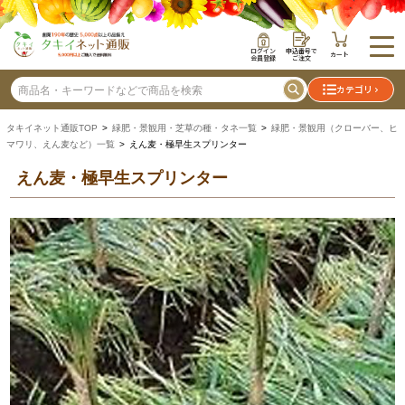
ログイン
申込番号で
カート
会員登録
ご注文
カテゴリ
タキイネット通販TOP
>
緑肥・景観用・芝草の種・タネ一覧
>
緑肥・景観用（クローバー、ヒ
マワリ、えん麦など）一覧
> えん麦・極早生スプリンター
えん麦・極早生スプリンター