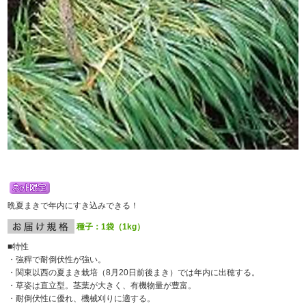
晩夏まきで年内にすき込みできる！
種子：1袋（1kg）
■特性
・強稈で耐倒伏性が強い。
・関東以西の夏まき栽培（8月20日前後まき）では年内に出穂する。
・草姿は直立型。茎葉が大きく、有機物量が豊富。
・耐倒伏性に優れ、機械刈りに適する。