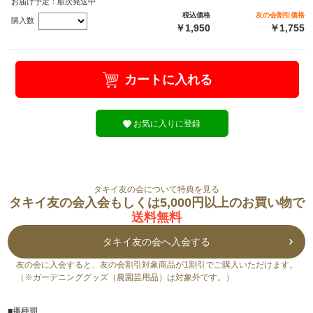
お届け予定：順次発送中
税込価格
友の会割引価格
購入数
￥1,950
￥1,755
カートに入れる
お気に入りに登録
タキイ友の会について特典を見る
タキイ友の会入会もしくは5,000円以上のお買い物で
送料無料
タキイ友の会へ入会する
友の会に入会すると、友の会割引対象商品が1割引でご購入いただけます。
（※ガーデニンググッズ（農園芸用品）は対象外です。）
■播種期