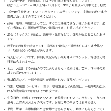
「お届け予定」の時期は、およそのお届け時期を表しています。
(例)10/上～12/下＝10月上旬～12月下旬 9/中より順次＝9月中旬より順次
1袋の種子粒数は、およその目安として表示しています。実際の粒数と多少
差異がありますのでご了承ください。
品種、地域、時期によっては、すぐには播種できない種子があります。必
ずご当地にて、播種が可能かご確認のうえ、お買い求めください。
混合（ミックス）商品は、発芽率・生育などに、偏りが生じることがあり
ます。
種子の粒状( 粒の大きさ) は、採種地や気候など採種条件により多少異な
り、粒数も変わる場合があります。
写真はイメージです。特別な表記がない限り鉢やバスケット、寄せ植え材
料等は含まれません。
また、お届けする商品の姿ではありません（植物は種、苗木、球根等の素
材をお届けいたします）。
資材商品など、一部会員割引が適用されない商品がございます。
花期、収穫期（○○どり）、高さ、収穫重量などの性質は、一般平坦地にお
ける適期栽培でのおおよその目安です。
生育日数、収穫までの年数などは、定植後のおおよその目安です。高さは
成長した際のおおよその表示です。お届け時の高さではありません。
果樹・野菜・有用植物以外は食用ではありません、動物にも与えないでく