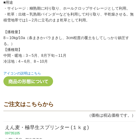
■用途
・サイレージ：糊熟期に刈り取り、ホールクロップサイレージとして利用。
・乾草：出穂～乳熟期バインダーなどを利用して刈り取り、半乾燥させる。無
積雪地帯では1～2月に立毛のまま乾草として利用。
【播種量】
8～10kg/10a（条まきかバラまきし、3cm程度の覆土をしてしっかり鎮圧す
る。）
【播種期】
中間・暖地：3～5月、8月下旬～11月
冷涼地：4～6月、8～10月
アイコンの説明はこちら
ご注文はこちらから
（価格は税込価格です。）
えん麦・極早生スプリンター (１ｋｇ)
09735105