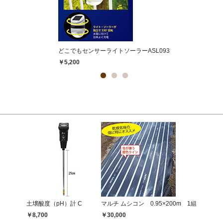
どこでもセンサーライトソーラーASL093
￥5,200
土壌酸度（pH）計 C
マルチ ムシコン 0.95×200m 1組
￥8,700
￥30,000