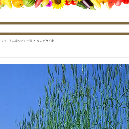
マワリ、えん麦など）一覧
> キングライ麦