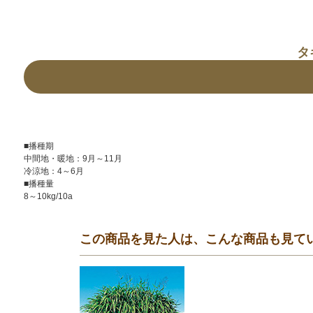
タ
■播種期
中間地・暖地：9月～11月
冷涼地：4～6月
■播種量
8～10kg/10a
この商品を見た人は、こんな商品も見て