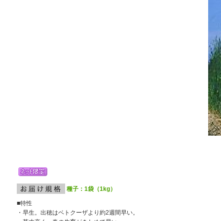
種子：1袋（1kg）
■特性
・早生。出穂はベトクーザより約2週間早い。