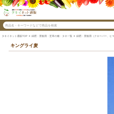
タキイネット通販TOP
>
緑肥・景観用・芝草の種・タネ一覧
>
緑肥・景観用（クローバー、ヒ
キングライ麦