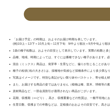
「お届け予定」の時期は、およそのお届け時期を表しています。
(例)10/上～12/下＝10月上旬～12月下旬 9/中より順次＝9月中旬より順
1袋の種子粒数は、およその目安として表示しています。実際の粒数と多
品種、地域、時期によっては、すぐには播種できない種子があります。必
混合（ミックス）商品は、発芽率・生育などに、偏りが生じることがあり
種子の粒状( 粒の大きさ) は、採種地や気候など採種条件により多少異
写真はイメージです。特別な表記がない限り鉢やバスケット、寄せ植え材
また、お届けする商品の姿ではありません（植物は種、苗木、球根等の素
資材商品など、一部会員割引が適用されない商品がございます。
花期、収穫期（○○どり）、高さ、収穫重量などの性質は、一般平坦地に
生育日数、収穫までの年数などは、定植後のおおよその目安です。高さは