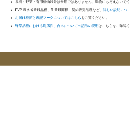
果樹・野菜・有用植物以外は食用ではありません、動物にも与えないでく
PVP 農水省登録品種、R 登録商標、契約販売品種など、
詳しい説明につ
お届け種苗と表記マークについてはこちら
をご覧ください。
野菜品種における耐病性、台木についての記号の説明
はこちらをご確認く