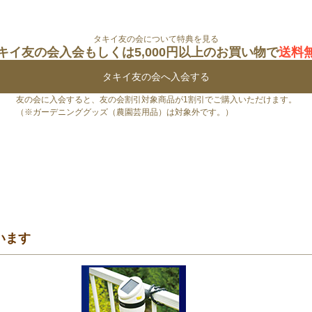
タキイ友の会について特典を見る
キイ友の会入会もしくは5,000円以上のお買い物で
送料
タキイ友の会へ入会する
友の会に入会すると、友の会割引対象商品が1割引でご購入いただけます。
（※ガーデニンググッズ（農園芸用品）は対象外です。）
います