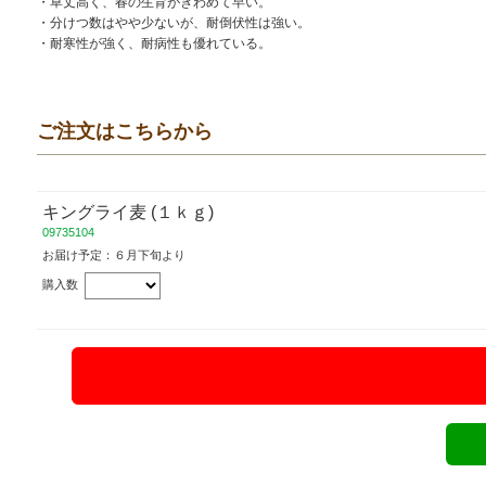
・草丈高く、春の生育がきわめて早い。
・分けつ数はやや少ないが、耐倒伏性は強い。
・耐寒性が強く、耐病性も優れている。
ご注文はこちらから
キングライ麦 (１ｋｇ)
09735104
お届け予定：６月下旬より
購入数