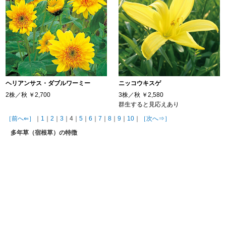
ヘリアンサス・ダブルワーミー
ニッコウキスゲ
2株／秋
￥2,700
3株／秋
￥2,580
群生すると見応えあり
［前へ⇐］
｜
1
｜
2
｜
3
｜4｜
5
｜
6
｜
7
｜
8
｜
9
｜
10
｜
［次へ⇒］
多年草（宿根草）の特徴
多年草（宿根草）の特徴は「一度植え込めば毎年植え替える必要がない」
「種類が多く、草姿や性質にも多様な個性がある」、「季節感にあふれ、
情緒あるものが多い」などたくさんの長所があげられます。 多年草（宿根
草）が日本で育ちやすい理由として、日本の気候があります。日本の気候
は、寒暖の差は大きくても湿潤なために、タネや球根の形で休眠しなくて
も十分しのぐことができ、そのために宿根草が多く育ったといえます。 主
な品種として、花の少ない夏季に、太陽をイメージさせる濃黄色の八重咲
き花が豪華に咲く強健種の「ロドンゴールド」、アメリカフヨウとモミジ
アオイの交配選抜種で、とても強健な「タイタンビカス」などがありま
す。