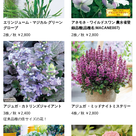
エリンジューム・マジカル グリーン
アネモネ・ワイルドスワン 農水省登
グローブ
録品種(品種名:MACANE007)
2株／秋
￥2,800
2株／秋
￥2,800
アジュガ・カトリンズジャイアント
アジュガ ・ミッドナイトミステリー
3株／秋
￥2,400
4株／秋
￥2,800
従来品種の倍サイズの花！