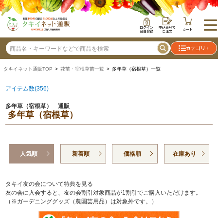
ログイン
申込番号で
カート
会員登録
ご注文
カテゴリ
タキイネット通販TOP
>
花苗・宿根草苗一覧
> 多年草（宿根草）一覧
アイテム数(356)
多年草（宿根草） 通販
多年草（宿根草）
人気順
新着順
価格順
在庫あり
タキイ友の会について特典を見る
友の会に入会すると、友の会割引対象商品が1割引でご購入いただけます。
（※ガーデニンググッズ（農園芸用品）は対象外です。）