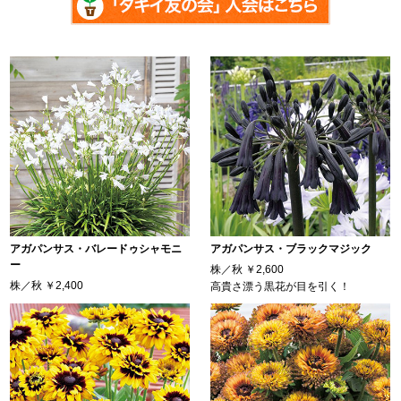
アガパンサス・バレードゥシャモニ
アガパンサス・ブラックマジック
ー
株／秋
￥2,600
株／秋
￥2,400
高貴さ漂う黒花が目を引く！