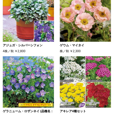
アジュガ・シルバーシフォン
ゲウム・マイタイ
4株／秋
￥2,800
株／秋
￥2,300
ゲラニューム・ロザンネイ (品種名：
アキレア4種セット