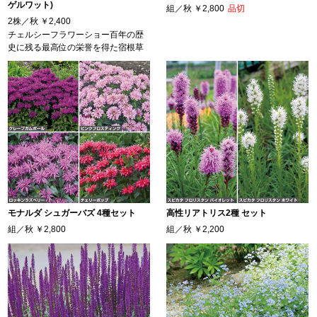
ゲルワット)
組／秋
￥2,800
品切
2株／秋
￥2,400
チェルシーフラワーショー百年の歴
史に残る最高位の栄誉を得た宿根草
モナルダ シュガーバズ 4種セット
高性リアトリス2種 セット
組／秋
￥2,800
組／秋
￥2,200