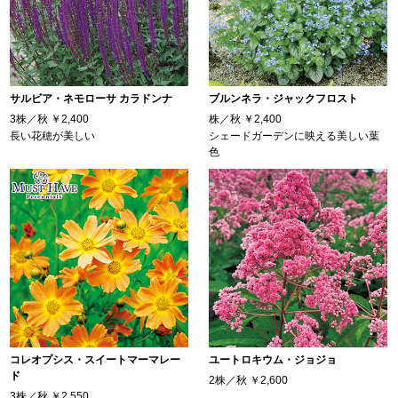
サルビア・ネモローサ カラドンナ
ブルンネラ・ジャックフロスト
3株／秋
￥2,400
株／秋
￥2,400
長い花穂が美しい
シェードガーデンに映える美しい葉
色
コレオプシス・スイートマーマレー
ユートロキウム・ジョジョ
ド
2株／秋
￥2,600
3株／秋
￥2,550