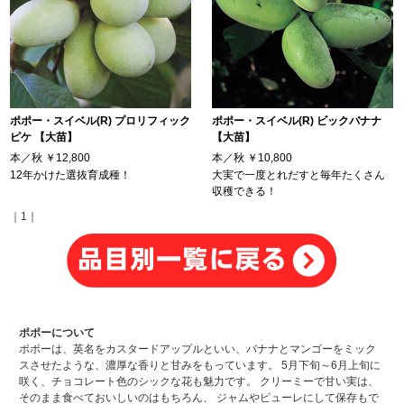
ポポー・スイベル(R) プロリフィック
ポポー・スイベル(R) ビックバナナ
ピケ 【大苗】
【大苗】
本／秋
￥12,800
本／秋
￥10,800
12年かけた選抜育成種！
大実で一度とれだすと毎年たくさん
収穫できる！
｜1｜
ポポーについて
ポポーは、英名をカスタードアップルといい、バナナとマンゴーをミック
スさせたような、濃厚な香りと甘みをもっています。 5月下旬～6月上旬に
咲く、チョコレート色のシックな花も魅力です。 クリーミーで甘い実は、
そのまま食べておいしいのはもちろん、 ジャムやピューレにして保存もで