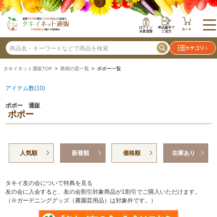
ログイン
申込番号で
カート
会員登録
ご注文
カテゴリ
タキイネット通販TOP
>
果樹の苗一覧
> ポポー一覧
アイテム数(10)
ポポー 通販
ポポー
人気順
新着順
価格順
在庫あり
タキイ友の会について特典を見る
友の会に入会すると、友の会割引対象商品が1割引でご購入いただけます。
（※ガーデニンググッズ（農園芸用品）は対象外です。）