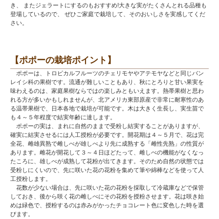
き、 またジェラートにするのもおすすめ!大きな実がたくさんとれる品種も
登場しているので、 ぜひご家庭で栽培して、そのおいしさを実感してくだ
さい。
【ポポーの栽培ポイント】
ポポーは、トロピカルフルーツのチェリモヤやアテモヤなどと同じバン
レイシ科の果樹です。流通が難しいこともあり、秋にとろりと甘い果実を
味わえるのは、家庭果樹ならではの楽しみともいえます。熱帯果樹と思わ
れる方が多いかもしれませんが、北アメリカ東部原産で非常に耐寒性のあ
る温帯果樹で、日本各地で栽培が可能です。木は大きく生長し、実生苗で
も４～５年程度で結実年齢に達します。
ポポーの実は、まれに自然のままで受粉し結実することがありますが、
確実に結実させるには人工授粉が必要です。開花期は４～５月で、花は完
全花、雌雄異熟で雌しべが雄しべより先に成熟する「雌性先熟」の性質が
あります。雌花が開花して３～４日ほどたって、雌しべの機能がなくなっ
たころに、雄しべが成熟して花粉が出てきます。そのため自然の状態では
受粉しにくいので、先に咲いた花の花粉を集めて筆や綿棒などを使って人
工授粉します。
花数が少ない場合は、先に咲いた花の花粉を採取して冷蔵庫などで保管
しておき、後から咲く花の雌しべにその花粉を授粉させます。花は咲き始
めは緑色で、授粉するのは赤みがかったチョコレート色に変色した時を選
びます。