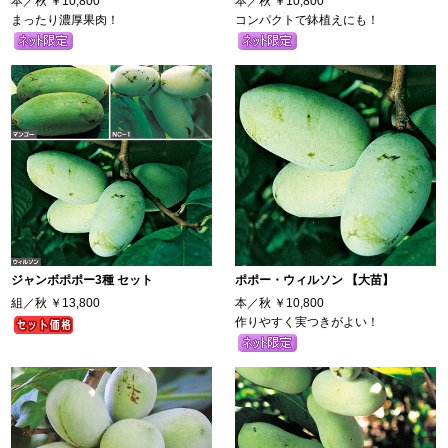
本／秋
￥10,800
本／秋
￥10,800
まったり濃厚果肉！
コンパクトで鉢植えにも！
ジャンボポポー3種 セット
ポポー・ウィルソン 【大苗】
組／秋
￥13,800
本／秋
￥10,800
作りやすく実つきがよい！