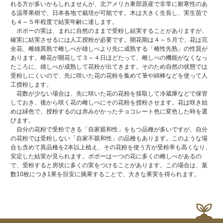
れる方が多いかもしれませんが、北アメリカ東部原産で非常に耐寒性のあ
る温帯果樹で、日本各地で栽培が可能です。木は大きく生長し、実生苗で
も４～５年程度で結実年齢に達します。
ポポーの実は、まれに自然のままで受粉し結実することがありますが、
確実に結実させるには人工授粉が必要です。開花期は４～５月で、花は完
全花、雌雄異熟で雌しべが雄しべより先に成熟する「雌性先熟」の性質が
あります。雌花が開花して３～４日ほどたって、雌しべの機能がなくなっ
たころに、雄しべが成熟して花粉が出てきます。そのため自然の状態では
受粉しにくいので、先に咲いた花の花粉を集めて筆や綿棒などを使って人
工授粉します。
花数が少ない場合は、先に咲いた花の花粉を採取して冷蔵庫などで保管
しておき、後から咲く花の雌しべにその花粉を授粉させます。花は咲き始
めは緑色で、授粉するのは赤みがかったチョコレート色に変色した時を選
びます。
自分の花粉で受粉できる「自家親和性」をもつ品種が多いですが、自分
の花粉では受粉しない「自家不親和性」の品種もあります。このような場
合も含めて異品種を2本以上植え、その花粉を使う方が受粉率も高くなり、
安定した結実が見られます。ポポーは一つの花に多くの雌しべがあるの
で、受粉すると房状に多くの実をつけることがあります。この場合は、葉
数10枚につき1果を目安に摘果することで、大きな果実を得られます。