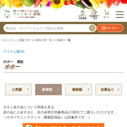
ログイン
申込番号で
カート
会員登録
ご注文
カテゴリ
タキイネット通販TOP
>
果樹の苗一覧
> ポポー一覧
アイテム数(0)
ポポー 通販
ポポー
人気順
新着順
価格順
在庫あり
タキイ友の会について特典を見る
友の会に入会すると、友の会割引対象商品が1割引でご購入いただけます。
（※ガーデニンググッズ（農園芸用品）は対象外です。）