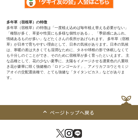
多年草（宿根草）の特徴
多年草（宿根草）の特徴は「一度植え込めば毎年植え替える必要がない」
「種類が多く、草姿や性質にも多様な個性がある」、「季節感にあふれ、
情緒あるものが多い」などたくさんの長所があげられます。 多年草（宿根
草）が日本で育ちやすい理由として、日本の気候があります。日本の気候
は、寒暖の差は大きくても湿潤なために、タネや球根の形で休眠しなくて
も十分しのぐことができ、そのために宿根草が多く育ったといえます。 主
な品種として、花の少ない夏季に、太陽をイメージさせる濃黄色の八重咲
き花が豪華に咲く強健種の「ロドンゴールド」、アメリカフヨウとモミジ
アオイの交配選抜種で、とても強健な「タイタンビカス」などがありま
す。
ページトップへ戻る