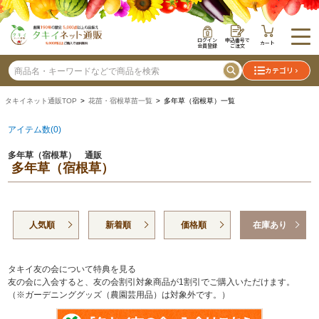
ログイン
申込番号で
カート
会員登録
ご注文
カテゴリ
タキイネット通販TOP
>
花苗・宿根草苗一覧
> 多年草（宿根草）一覧
アイテム数(0)
多年草（宿根草） 通販
多年草（宿根草）
人気順
新着順
価格順
在庫あり
タキイ友の会について特典を見る
友の会に入会すると、友の会割引対象商品が1割引でご購入いただけます。
（※ガーデニンググッズ（農園芸用品）は対象外です。）