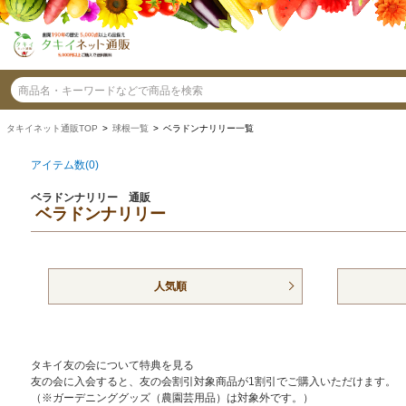
タキイネット通販TOP
>
球根一覧
> ベラドンナリリー一覧
アイテム数(0)
ベラドンナリリー 通販
ベラドンナリリー
人気順
タキイ友の会について特典を見る
友の会に入会すると、友の会割引対象商品が1割引でご購入いただけます。
（※ガーデニンググッズ（農園芸用品）は対象外です。）