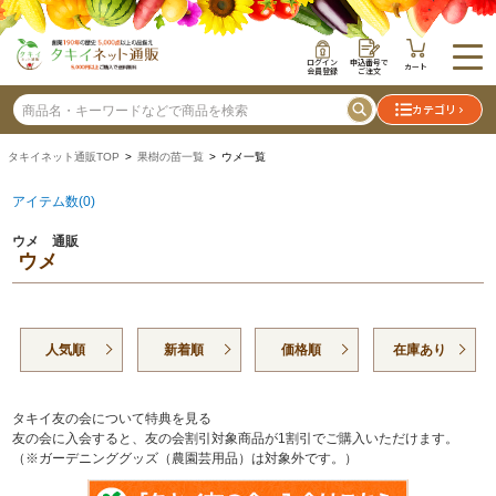
ログイン
申込番号で
カート
会員登録
ご注文
カテゴリ
タキイネット通販TOP
>
果樹の苗一覧
> ウメ一覧
アイテム数(0)
ウメ 通販
ウメ
人気順
新着順
価格順
在庫あり
タキイ友の会について特典を見る
友の会に入会すると、友の会割引対象商品が1割引でご購入いただけます。
（※ガーデニンググッズ（農園芸用品）は対象外です。）