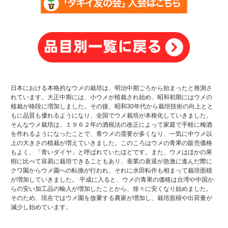
日本における本格的なウメの栽培は、明治中期ごろから始まったと推測さ
れています。大正中期には、小ウメが植栽され始め、昭和初期にはウメの
植栽が格段に増加しました。その後、昭和30年代から栽培技術の向上とと
もに品質も優れるようになり、全国でウメ栽培が本格化していきました。
そんなウメ栽培は、１９６２年の酒税法の改正によって家庭で手軽に梅酒
を作れるようになったことで、青ウメの需要が多くなり、一気に中ウメ以
上の大きさの植栽が増えていきました。このころはウメの青果の販売価格
もよく、「青いダイヤ」と呼ばれていたほどです。また、ウメはほかの果
樹に比べて容易に栽培できることもあり、蚕業の衰退が急激に進んだ際に
クワ園からウメ園への転換が行われ、それに水田転作も相まって栽培面積
が増加していきました。 平成に入ると、ウメの青果の価格は台湾や中国か
らの安い加工品の輸入が増加したことから、徐々に安くなり始めました。
そのため、現在ではウメ園を放棄する農家が増加し、栽培面積や出荷量が
減少し始めています。