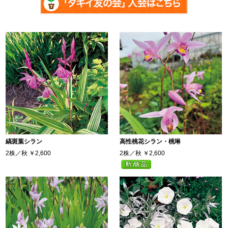
縞斑葉シラン
高性桃花シラン・桃琳
2株／秋
￥2,600
2株／秋
￥2,600