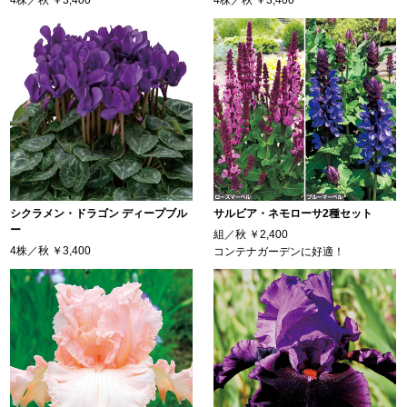
シクラメン・ドラゴン ディープブル
サルビア・ネモローサ2種セット
ー
組／秋
￥2,400
4株／秋
￥3,400
コンテナガーデンに好適！