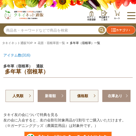
ログイン
申込番号で
カート
会員登録
ご注文
カテゴリ
タキイネット通販TOP
>
花苗・宿根草苗一覧
> 多年草（宿根草）一覧
アイテム数(316)
多年草（宿根草） 通販
多年草（宿根草）
人気順
新着順
価格順
在庫あり
タキイ友の会について特典を見る
友の会に入会すると、友の会割引対象商品が1割引でご購入いただけます。
（※ガーデニンググッズ（農園芸用品）は対象外です。）