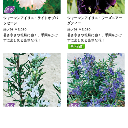
ジャーマンアイリス・ライトオブパ
ジャーマンアイリス・フーズユアー
ッセージ
ダディー
株／秋
￥3,980
株／秋
￥3,980
暑さ寒さや乾燥に強く、手間をかけ
暑さ寒さや乾燥に強く、手間をかけ
ずに楽しめる豪華な花！
ずに楽しめる豪華な花！
ローズマリー・白花
ローズマリー・モーツァルトブルー
2株／秋
￥2,600
2株／秋
￥2,700