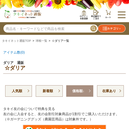
ログイン
申込番号で
カート
会員登録
ご注文
カテゴリ
タキイネット通販TOP
>
球根一覧
> ☆ダリア一覧
アイテム数(0)
ダリア 通販
☆ダリア
人気順
新着順
価格順↓
在庫あり
タキイ友の会について特典を見る
友の会に入会すると、友の会割引対象商品が1割引でご購入いただけます。
（※ガーデニンググッズ（農園芸用品）は対象外です。）