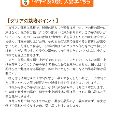
【ダリアの栽培ポイント】
ダリアの球根は塊根で、球根の肥大した部分は根です。その根の部分に
芽はなく、根の付け根（クラウン部分）に芽があります。この芽の部分が
ついていないもの、あるいは植え付け時に芽を欠損したものからは発芽し
ません。球根を掘り上げた時、そのままの状態で保存すると首折れが出や
すいため、分球して保存し、分球の際はこのクラウン部分をつけて切り分
けることが大切です。クラウン部分のしっかりしたものであれば、小さな
球根でも立派に育ちます。
また、冬季に株を掘り上げずそのままにしていたもの、あるいは掘り上
げ保存中にクラウンの芽を寒さで傷めたものも芽が出ません。掘り上げず
花壇などで越冬させる場合は、株の上に土をかぶせるなどの防寒対策が必
要です。
植え付け適期は４月上中旬ですが、早く大きくしたい時は、３月中旬ご
ろに室内やハウス等で催芽させた球根を植え付けるとよいでしょう。
球根から多くの芽が出れば、小さい芽を摘み早いうちに１本にします。
中大輪や高性種の場合、側芽や中央部以外の蕾は早いうちに摘み取ると見
事な花がつきます。
８月～９月中旬ごろまでの花は、暑さで品質のよい花が咲かず、草丈が
伸びて倒れやすくなるため、切り戻しを行いましょう。