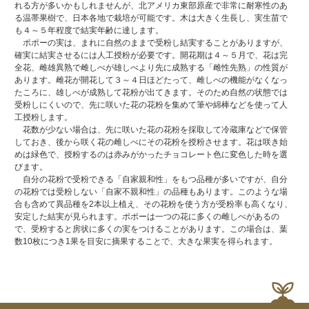
れる方が多いかもしれませんが、北アメリカ東部原産で非常に耐寒性のあ
る温帯果樹で、日本各地で栽培が可能です。木は大きく生長し、実生苗で
も４～５年程度で結実年齢に達します。
ポポーの実は、まれに自然のままで受粉し結実することがありますが、
確実に結実させるには人工授粉が必要です。開花期は４～５月で、花は完
全花、雌雄異熟で雌しべが雄しべより先に成熟する「雌性先熟」の性質が
あります。雌花が開花して３～４日ほどたって、雌しべの機能がなくなっ
たころに、雄しべが成熟して花粉が出てきます。そのため自然の状態では
受粉しにくいので、先に咲いた花の花粉を集めて筆や綿棒などを使って人
工授粉します。
花数が少ない場合は、先に咲いた花の花粉を採取して冷蔵庫などで保管
しておき、後から咲く花の雌しべにその花粉を授粉させます。花は咲き始
めは緑色で、授粉するのは赤みがかったチョコレート色に変色した時を選
びます。
自分の花粉で受粉できる「自家親和性」をもつ品種が多いですが、自分
の花粉では受粉しない「自家不親和性」の品種もあります。このような場
合も含めて異品種を2本以上植え、その花粉を使う方が受粉率も高くなり、
安定した結実が見られます。ポポーは一つの花に多くの雌しべがあるの
で、受粉すると房状に多くの実をつけることがあります。この場合は、葉
数10枚につき1果を目安に摘果することで、大きな果実を得られます。