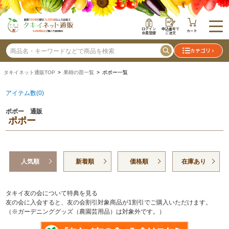
ログイン
申込番号で
カート
会員登録
ご注文
カテゴリ
タキイネット通販TOP
>
果樹の苗一覧
> ポポー一覧
アイテム数(0)
ポポー 通販
ポポー
人気順
新着順
価格順
在庫あり
タキイ友の会について特典を見る
友の会に入会すると、友の会割引対象商品が1割引でご購入いただけます。
（※ガーデニンググッズ（農園芸用品）は対象外です。）