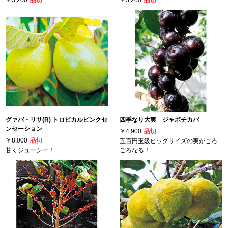
グァバ・リサ(R) トロピカルピンクセ
四季なり大実 ジャボチカバ
ンセーション
￥4,900
品切
￥8,000
品切
五百円玉級ビッグサイズの実がごろ
甘くジューシー！
ごろなる！