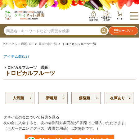
ログイン
申込番号で
カート
会員登録
ご注文
カテゴリ
タキイネット通販TOP
>
果樹の苗一覧
> トロピカルフルーツ一覧
アイテム数(52)
トロピカルフルーツ 通販
トロピカルフルーツ
人気順
新着順
価格順
在庫あり
タキイ友の会について特典を見る
友の会に入会すると、友の会割引対象商品が1割引でご購入いただけます。
（※ガーデニンググッズ（農園芸用品）は対象外です。）