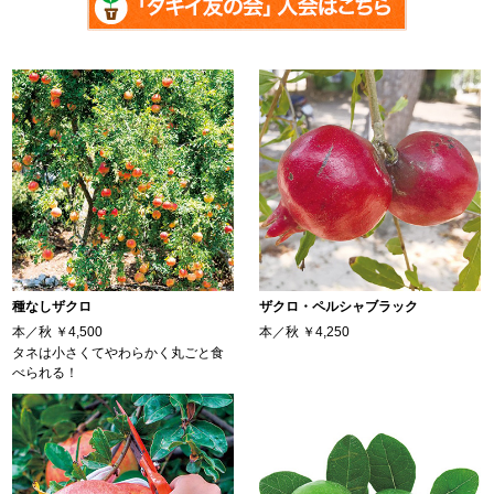
種なしザクロ
ザクロ・ペルシャブラック
本／秋
￥4,500
本／秋
￥4,250
タネは小さくてやわらかく丸ごと食
べられる！