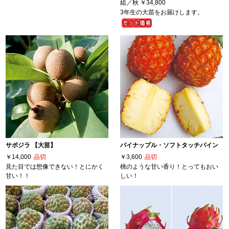
組／秋
￥34,800
3年生の大苗をお届けします。
サポジラ 【大苗】
パイナップル・ソフトタッチパイン
￥14,000
品切
￥3,600
品切
見た目では想像できない！とにかく
桃のような甘い香り！とってもおい
甘い！！
しい！