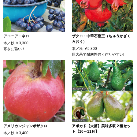
アロニア・ネロ
ザクロ・中華石榴王（ちゅうかざく
ろおう）
本／秋
￥3,300
本／秋
￥5,800
寒さに強い！
巨大果で耐寒性強く作りやすい!
アメリカンジャンボザクロ
アボカド【大苗】美味多収２種セッ
ト【10～11月】
本／秋
￥3,400