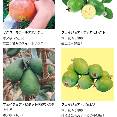
ザクロ・モラールデエルチェ
フェイジョア・アポロセレクト
本／秋
￥5,800
本／秋
￥3,300
際立つ甘みのスイートザクロ！
生垣にも好適！
フェイジョア・ピポット(R)デンズチ
フェイジョア・バムビナ
ョイス
本／秋
￥6,800
本／秋
￥6,300
鉢植えにもおすすめの小型種！