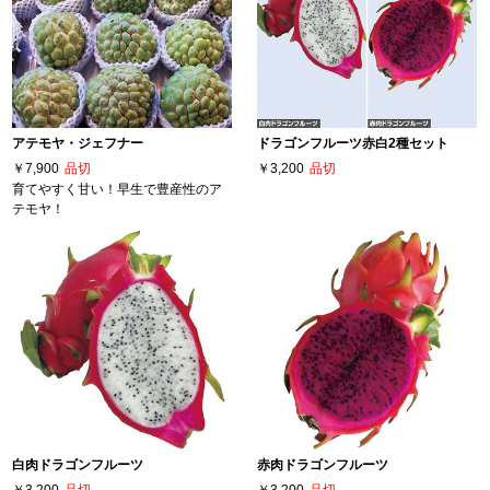
アテモヤ・ジェフナー
ドラゴンフルーツ赤白2種セット
￥7,900
品切
￥3,200
品切
育てやすく甘い！早生で豊産性のア
テモヤ！
白肉ドラゴンフルーツ
赤肉ドラゴンフルーツ
￥3,200
品切
￥3,200
品切