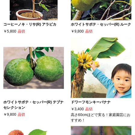
コーヒーノキ・リサ(R) アラビカ
ホワイトサポテ・セッパー(R) ルーク
￥5,800
品切
￥9,800
品切
ホワイトサポテ・セッパー(R) テプナ
ドワーフモンキーバナナ
セレクション
￥3,400
品切
￥9,800
品切
高さ60cmほどで実る！家庭園芸にお
すすめ！