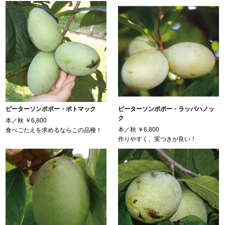
ピーターソンポポー・ポトマック
ピーターソンポポー・ラッパハノッ
ク
本／秋
￥6,800
本／秋
￥6,800
食べごたえを求めるならこの品種！
作りやすく、実つきが良い！