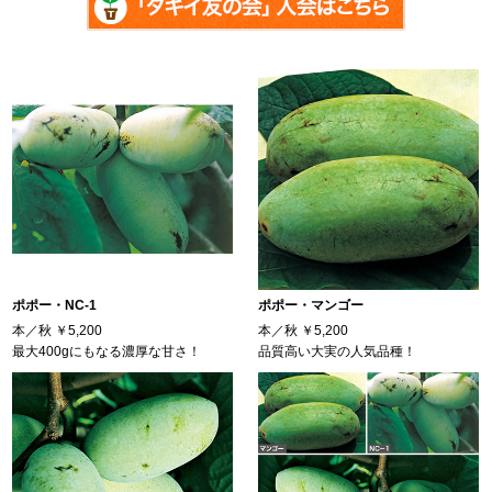
ポポー・NC-1
ポポー・マンゴー
本／秋
￥5,200
本／秋
￥5,200
最大400gにもなる濃厚な甘さ！
品質高い大実の人気品種！