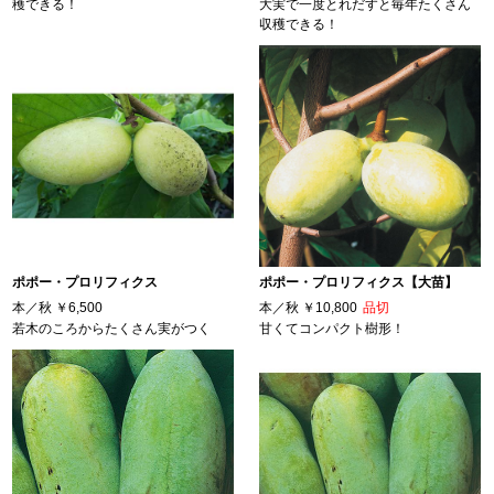
穫できる！
大実で一度とれだすと毎年たくさん
収穫できる！
ポポー・プロリフィクス
ポポー・プロリフィクス【大苗】
本／秋
￥6,500
本／秋
￥10,800
品切
若木のころからたくさん実がつく
甘くてコンパクト樹形！