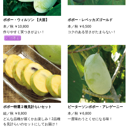
ポポー・ウィルソン 【大苗】
ポポー・レベッカズゴールド
本／秋
￥10,800
本／秋
￥6,500
作りやすく実つきがよい！
コクのある甘さがたまらない！
ポポー特選２種見計らいセット
ピーターソンポポー・アレゲーニー
組／秋
￥8,800
本／秋
￥6,800
どんな品種が届くかお楽しみ！2品種
一度味わうとくせになる味！
を見計らいのセットにしてお届け！