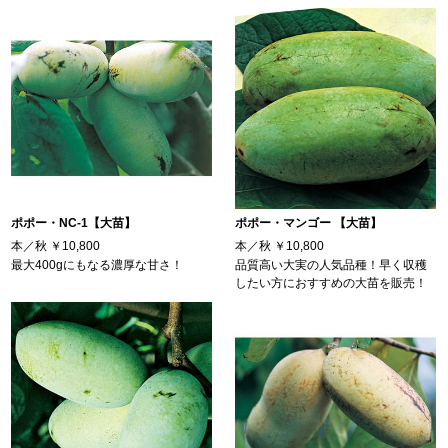
ポポー・NC-1【大苗】
ポポー・マンゴー 【大苗】
本／秋
￥10,800
本／秋
￥10,800
最大400gにもなる濃厚な甘さ！
品質高い大実の人気品種！早く収穫
したい方におすすめの大苗を販売！