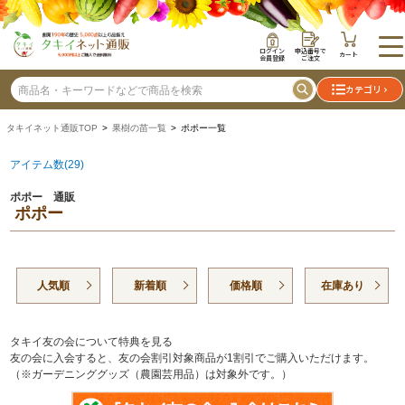
ログイン
申込番号で
カート
会員登録
ご注文
カテゴリ
タキイネット通販TOP
>
果樹の苗一覧
> ポポー一覧
アイテム数(29)
ポポー 通販
ポポー
人気順
新着順
価格順
在庫あり
タキイ友の会について特典を見る
友の会に入会すると、友の会割引対象商品が1割引でご購入いただけます。
（※ガーデニンググッズ（農園芸用品）は対象外です。）