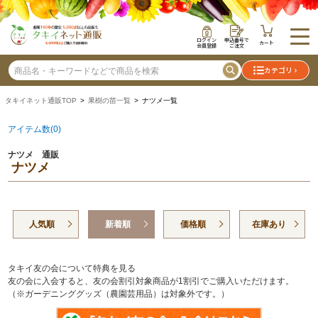
ログイン
申込番号で
カート
会員登録
ご注文
カテゴリ
タキイネット通販TOP
>
果樹の苗一覧
> ナツメ一覧
アイテム数(0)
ナツメ 通販
ナツメ
人気順
新着順
価格順
在庫あり
タキイ友の会について特典を見る
友の会に入会すると、友の会割引対象商品が1割引でご購入いただけます。
（※ガーデニンググッズ（農園芸用品）は対象外です。）