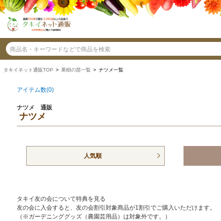
タキイネット通販TOP
>
果樹の苗一覧
> ナツメ一覧
アイテム数(0)
ナツメ 通販
ナツメ
人気順
タキイ友の会について特典を見る
友の会に入会すると、友の会割引対象商品が1割引でご購入いただけます。
（※ガーデニンググッズ（農園芸用品）は対象外です。）