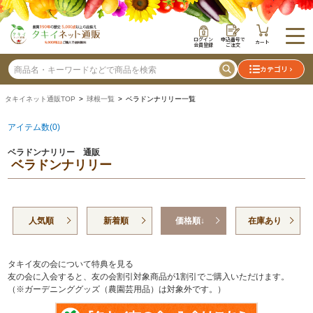
ログイン
申込番号で
カート
会員登録
ご注文
カテゴリ
タキイネット通販TOP
>
球根一覧
> ベラドンナリリー一覧
アイテム数(0)
ベラドンナリリー 通販
ベラドンナリリー
人気順
新着順
価格順↓
在庫あり
タキイ友の会について特典を見る
友の会に入会すると、友の会割引対象商品が1割引でご購入いただけます。
（※ガーデニンググッズ（農園芸用品）は対象外です。）