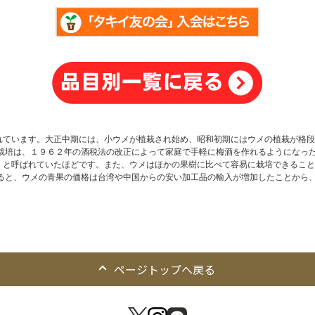
れています。大正中期には、小ウメが植栽され始め、昭和初期にはウメの植栽が格段
メ栽培は、１９６２年の酒税法の改正によって家庭で手軽に梅酒を作れるようになっ
」と呼ばれていたほどです。また、ウメはほかの果樹に比べて容易に栽培できること
入ると、ウメの青果の価格は台湾や中国からの安い加工品の輸入が増加したことから
ページトップへ戻る