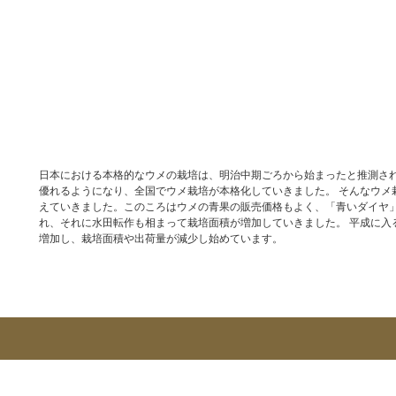
日本における本格的なウメの栽培は、明治中期ごろから始まったと推測さ
優れるようになり、全国でウメ栽培が本格化していきました。 そんなウ
えていきました。このころはウメの青果の販売価格もよく、「青いダイヤ
れ、それに水田転作も相まって栽培面積が増加していきました。 平成に
増加し、栽培面積や出荷量が減少し始めています。