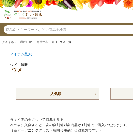
タキイネット通販TOP
>
果樹の苗一覧
> ウメ一覧
アイテム数(0)
ウメ 通販
ウメ
人気順
タキイ友の会について特典を見る
友の会に入会すると、友の会割引対象商品が1割引でご購入いただけます。
（※ガーデニンググッズ（農園芸用品）は対象外です。）