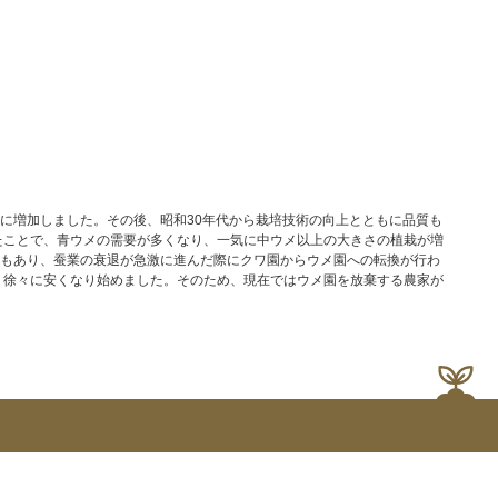
に増加しました。その後、昭和30年代から栽培技術の向上とともに品質も
たことで、青ウメの需要が多くなり、一気に中ウメ以上の大きさの植栽が増
もあり、蚕業の衰退が急激に進んだ際にクワ園からウメ園への転換が行わ
、徐々に安くなり始めました。そのため、現在ではウメ園を放棄する農家が