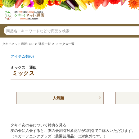
タキイネット通販TOP
>
球根一覧
> ミックス一覧
アイテム数(0)
ミックス 通販
ミックス
人気順
タキイ友の会について特典を見る
友の会に入会すると、友の会割引対象商品が1割引でご購入いただけます。
（※ガーデニンググッズ（農園芸用品）は対象外です。）