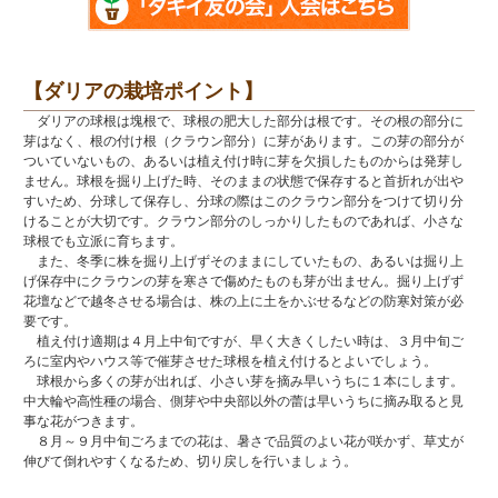
【ダリアの栽培ポイント】
ダリアの球根は塊根で、球根の肥大した部分は根です。その根の部分に
芽はなく、根の付け根（クラウン部分）に芽があります。この芽の部分が
ついていないもの、あるいは植え付け時に芽を欠損したものからは発芽し
ません。球根を掘り上げた時、そのままの状態で保存すると首折れが出や
すいため、分球して保存し、分球の際はこのクラウン部分をつけて切り分
けることが大切です。クラウン部分のしっかりしたものであれば、小さな
球根でも立派に育ちます。
また、冬季に株を掘り上げずそのままにしていたもの、あるいは掘り上
げ保存中にクラウンの芽を寒さで傷めたものも芽が出ません。掘り上げず
花壇などで越冬させる場合は、株の上に土をかぶせるなどの防寒対策が必
要です。
植え付け適期は４月上中旬ですが、早く大きくしたい時は、３月中旬ご
ろに室内やハウス等で催芽させた球根を植え付けるとよいでしょう。
球根から多くの芽が出れば、小さい芽を摘み早いうちに１本にします。
中大輪や高性種の場合、側芽や中央部以外の蕾は早いうちに摘み取ると見
事な花がつきます。
８月～９月中旬ごろまでの花は、暑さで品質のよい花が咲かず、草丈が
伸びて倒れやすくなるため、切り戻しを行いましょう。