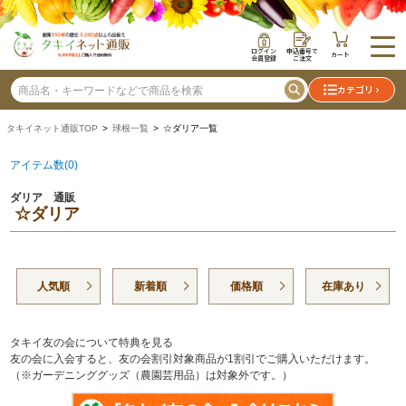
ログイン
申込番号で
カート
会員登録
ご注文
カテゴリ
タキイネット通販TOP
>
球根一覧
> ☆ダリア一覧
アイテム数(0)
ダリア 通販
☆ダリア
人気順
新着順
価格順
在庫あり
タキイ友の会について特典を見る
友の会に入会すると、友の会割引対象商品が1割引でご購入いただけます。
（※ガーデニンググッズ（農園芸用品）は対象外です。）