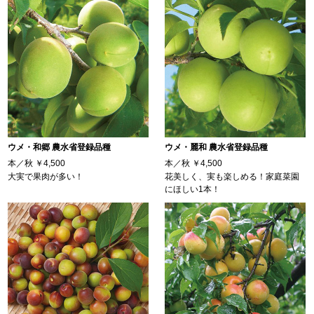
ウメ・和郷 農水省登録品種
ウメ・麗和 農水省登録品種
本／秋
￥4,500
本／秋
￥4,500
大実で果肉が多い！
花美しく、実も楽しめる！家庭菜園
にほしい1本！