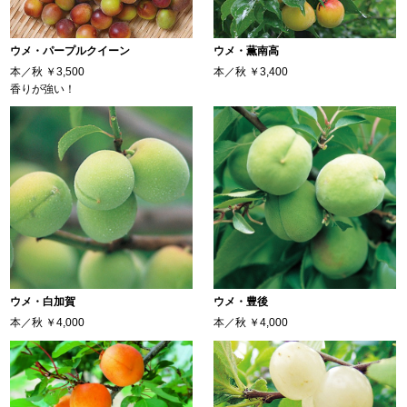
ウメ・パープルクイーン
ウメ・薫南高
本／秋
￥3,500
本／秋
￥3,400
香りが強い！
ウメ・白加賀
ウメ・豊後
本／秋
￥4,000
本／秋
￥4,000