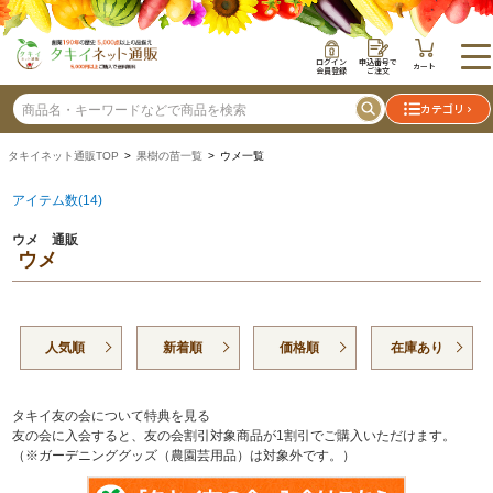
ログイン
申込番号で
カート
会員登録
ご注文
カテゴリ
タキイネット通販TOP
>
果樹の苗一覧
> ウメ一覧
アイテム数(14)
ウメ 通販
ウメ
人気順
新着順
価格順
在庫あり
タキイ友の会について特典を見る
友の会に入会すると、友の会割引対象商品が1割引でご購入いただけます。
（※ガーデニンググッズ（農園芸用品）は対象外です。）