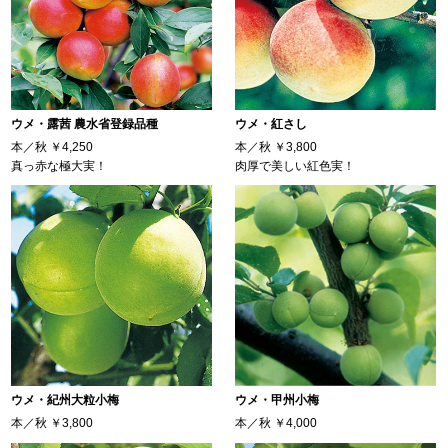
ウメ・露茜 農水省登録品種
ウメ・紅さし
本／秋
￥4,250
本／秋
￥3,800
真っ赤な極大実！
肉厚で美しい紅色実！
ウメ・紀州大粒小梅
ウメ・甲州小梅
本／秋
￥3,800
本／秋
￥4,000