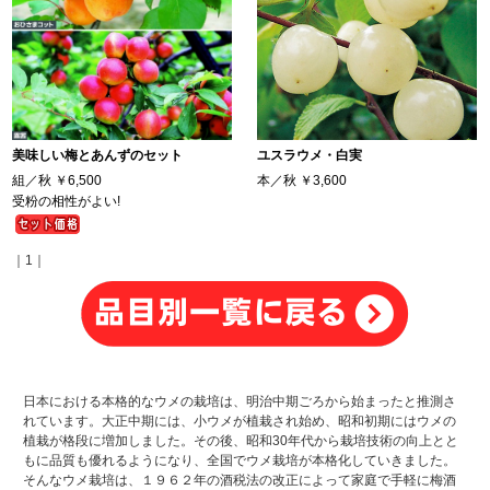
美味しい梅とあんずのセット
ユスラウメ・白実
組／秋
￥6,500
本／秋
￥3,600
受粉の相性がよい!
｜1｜
日本における本格的なウメの栽培は、明治中期ごろから始まったと推測さ
れています。大正中期には、小ウメが植栽され始め、昭和初期にはウメの
植栽が格段に増加しました。その後、昭和30年代から栽培技術の向上とと
もに品質も優れるようになり、全国でウメ栽培が本格化していきました。
そんなウメ栽培は、１９６２年の酒税法の改正によって家庭で手軽に梅酒