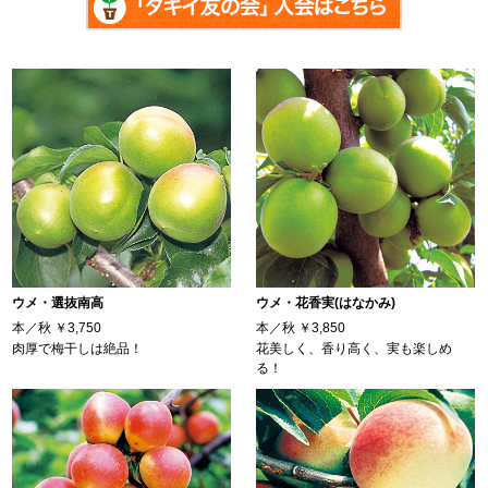
ウメ・選抜南高
ウメ・花香実(はなかみ)
本／秋
￥3,750
本／秋
￥3,850
肉厚で梅干しは絶品！
花美しく、香り高く、実も楽しめ
る！