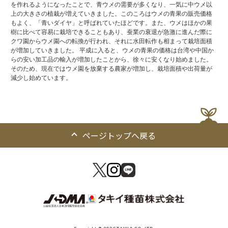
を作れるようになったことで、青ウメの需要が多くなり、一気に中ウメ以
上の大きさの植栽が増えていきました。このころはウメの青果の販売価格
もよく、「青いダイヤ」と呼ばれていたほどです。また、ウメはほかの果
樹に比べて容易に栽培できることもあり、蚕業の衰退が急激に進んだ際に
クワ園からウメ園への転換が行われ、それに水田転作も相まって栽培面積
が増加していきました。 平成に入ると、ウメの青果の価格は台湾や中国か
らの安い加工品の輸入が増加したことから、徐々に安くなり始めました。
そのため、現在ではウメ園を放棄する農家が増加し、栽培面積や出荷量が
減少し始めています。
ページトップへ戻る