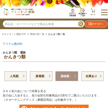
ログイン
申込番号で
カート
会員登録
ご注文
カテゴリ
タキイネット通販TOP
>
果樹の苗一覧
> かんきつ類一覧
アイテム数(99)
かんきつ類 通販
かんきつ類
人気順
新着順
価格順↓
在庫あり
タキイ友の会について特典を見る
友の会に入会すると、友の会割引対象商品が1割引でご購入いただけます。
（※ガーデニンググッズ（農園芸用品）は対象外です。）