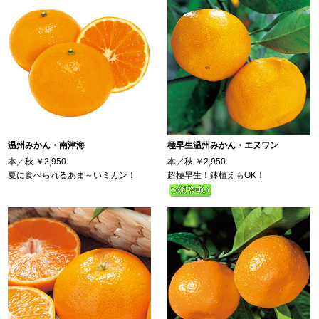
温州みかん・南津海
極早生温州みかん・エヌワン
本／秋
￥2,950
本／秋
￥2,950
夏に食べられるあま～いミカン！
超極早生！鉢植えもOK！