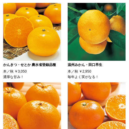
かんきつ・せとか 農水省登録品種
温州みかん・田口早生
本／秋
￥3,050
本／秋
￥2,950
濃厚な甘み！
毎年よく実がなる！