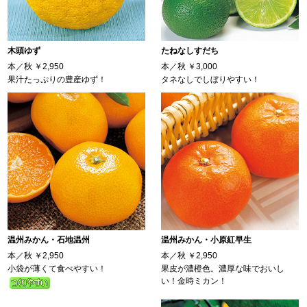
木頭ゆず
たねなしすだち
本／秋
￥2,950
本／秋
￥3,000
果汁たっぷりの豊産ゆず！
タネなしでしぼりやすい！
温州みかん・石地温州
温州みかん・小原紅早生
本／秋
￥2,950
本／秋
￥2,950
小袋が薄くて食べやすい！
果皮が濃橙色。濃厚な味でおいし
い！金時ミカン！