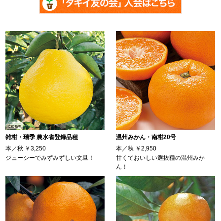
雑柑・瑞季 農水省登録品種
温州みかん・南柑20号
本／秋
￥3,250
本／秋
￥2,950
ジューシーでみずみずしい文旦！
甘くておいしい選抜種の温州みか
ん！