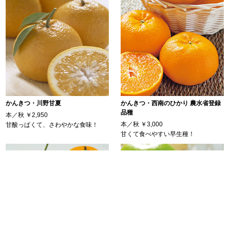
かんきつ・川野甘夏
かんきつ・西南のひかり 農水省登録
品種
本／秋
￥2,950
本／秋
￥3,000
甘酸っぱくて、さわやかな食味！
甘くて食べやすい早生種！