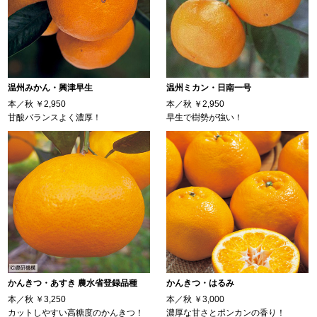
温州みかん・興津早生
温州ミカン・日南一号
本／秋
￥2,950
本／秋
￥2,950
甘酸バランスよく濃厚！
早生で樹勢が強い！
かんきつ・あすき 農水省登録品種
かんきつ・はるみ
本／秋
￥3,250
本／秋
￥3,000
カットしやすい高糖度のかんきつ！
濃厚な甘さとポンカンの香り！