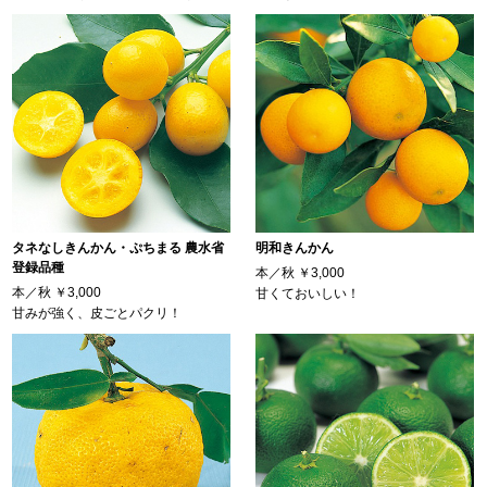
タネなしきんかん・ぷちまる 農水省
明和きんかん
登録品種
本／秋
￥3,000
本／秋
￥3,000
甘くておいしい！
甘みが強く、皮ごとパクリ！