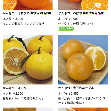
かんきつ・はれひめ 農水省登録品種
かんきつ・みはや 農水省登録品種
本／秋
￥3,000
本／秋
￥3,000
ミカンの甘みとオレンジの香り！
作りやすく外観も美しい！
かんきつ・はるか
かんきつ・大三島ネーブル
本／秋
￥2,950
本／秋
￥2,950
甘み爽やか、「奇跡のみかん」！
香りが高く、酸味・甘みのバランス
がよく濃厚な食味！