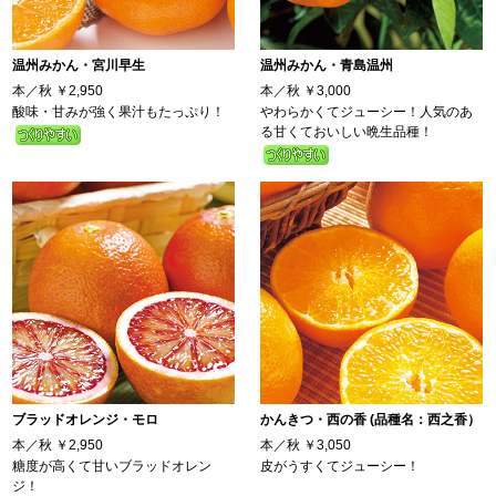
温州みかん・宮川早生
温州みかん・青島温州
本／秋
￥2,950
本／秋
￥3,000
酸味・甘みが強く果汁もたっぷり！
やわらかくてジューシー！人気のあ
る甘くておいしい晩生品種！
ブラッドオレンジ・モロ
かんきつ・西の香 (品種名：西之香）
本／秋
￥2,950
本／秋
￥3,050
糖度が高くて甘いブラッドオレン
皮がうすくてジューシー！
ジ！