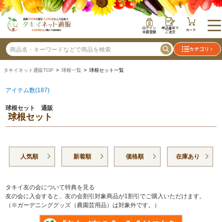
ログイン
申込番号で
カート
会員登録
ご注文
カテゴリ
タキイネット通販TOP
>
球根一覧
> 球根セット一覧
アイテム数(187)
球根セット 通販
球根セット
人気順
新着順
価格順
在庫あり
タキイ友の会について特典を見る
友の会に入会すると、友の会割引対象商品が1割引でご購入いただけます。
（※ガーデニンググッズ（農園芸用品）は対象外です。）