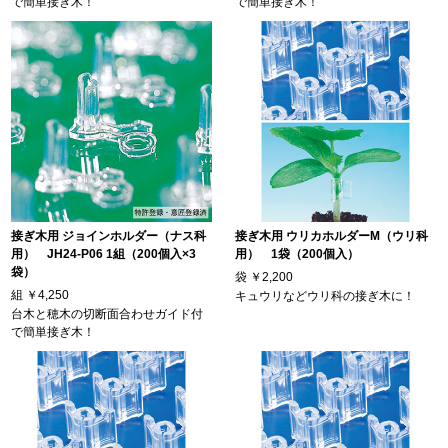
で簡単接ぎ木！
で簡単接ぎ木！
接ぎ木用 ジョインホルダー（ナス科
接ぎ木用 ウリカホルダーM（ウリ科
用） JH24-P06 1組（200個入×3
用） 1袋（200個入）
袋）
袋
￥2,200
組
￥4,250
キュウリなどウリ科の接ぎ木に！
台木と穂木の切断面合わせガイド付
で簡単接ぎ木！