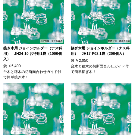
接ぎ木用 ジョインホルダー（ナス科
接ぎ木用 ジョインホルダー（ナス科
用） JH24-10 お得用1袋（1000個
用） JH17-P02 1袋（200個入）
入）
袋
￥2,050
袋
￥5,400
台木と穂木の切断面合わせガイド付
台木と穂木の切断面合わせガイド付
で簡単接ぎ木！
で簡単接ぎ木！