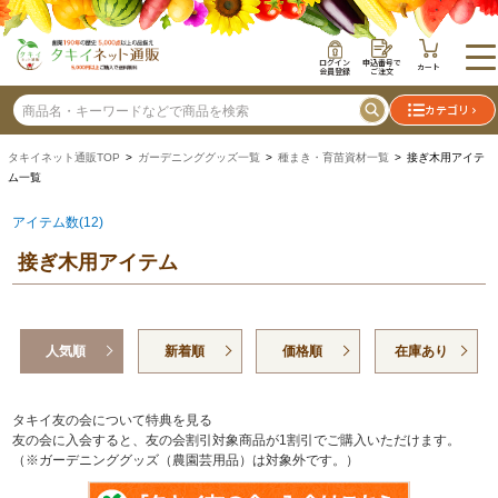
ログイン
申込番号で
カート
会員登録
ご注文
カテゴリ
タキイネット通販TOP
>
ガーデニンググッズ一覧
>
種まき・育苗資材一覧
> 接ぎ木用アイテ
ム一覧
アイテム数(12)
接ぎ木用アイテム
人気順
新着順
価格順
在庫あり
タキイ友の会について特典を見る
友の会に入会すると、友の会割引対象商品が1割引でご購入いただけます。
（※ガーデニンググッズ（農園芸用品）は対象外です。）