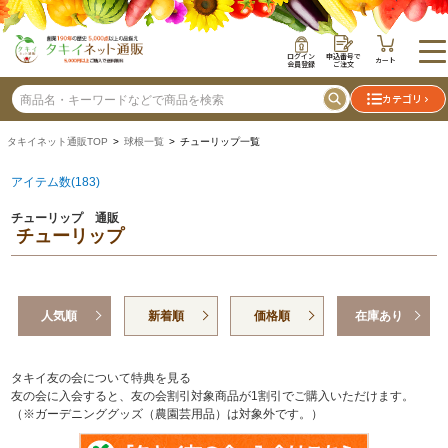
ログイン
申込番号で
カート
会員登録
ご注文
カテゴリ
タキイネット通販TOP
>
球根一覧
> チューリップ一覧
アイテム数(183)
チューリップ 通販
チューリップ
人気順
新着順
価格順
在庫あり
タキイ友の会について特典を見る
友の会に入会すると、友の会割引対象商品が1割引でご購入いただけます。
（※ガーデニンググッズ（農園芸用品）は対象外です。）