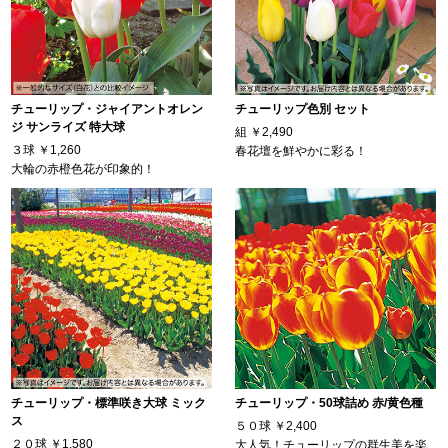
チューリップ・ジャイアントオレン
チューリップ色別 セット
ジ サンライズ 特大球
組
￥2,490
３球
￥1,260
春花壇を鮮やかに彩る！
大輪の赤橙色花が印象的！
チューリップ・標準咲き大球 ミック
チューリップ・50球詰め 赤/黄色種
ス
５０球
￥2,400
２０球
￥1,580
大人気！チューリップの群生美を楽