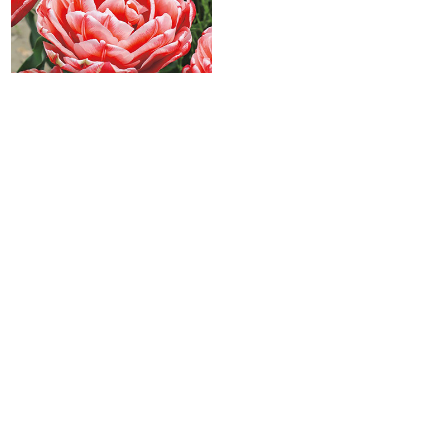
チューリップ・エバートン
４球
￥1,140
［前へ⇐］
｜
1
｜2｜
3
｜
4
｜
5
｜
6
｜
7
｜
8
｜
［次へ⇒］
いくつかの品種を混ぜて植えることは難しいと思われるかもしれません
が、まずは同系色の組みあわせから始めてみましょう。好きな色を1色決め
たらチューリップのカタログを参考にいくつかの品種を選びますが、初め
にチェックしたいのが花期です。チューリップの花期は品種によって早咲
きから遅咲きまで約1カ月の幅があります。2品種のチューリップを選ぶ時
はまったく離れた時期に咲くものを選ばず、花期が少し重なるようにする
と2品種が一緒に咲いた時の華やかさを楽しむことができます。もし、一番
早く咲くものと一番遅咲きの品種を選んだ場合には、最初のチューリップ
が咲き終わってから少しの間は何も咲かないことになります。例えば4月上
旬に咲くものと4月上中旬に咲くものを選ぶと、何日間かは一緒に咲いてい
るのでとてもボリュームのあるチューリップ花壇が楽しめます。実際には
蕾が色づいた時から花の数が多くなったように見えるので、そこから満開