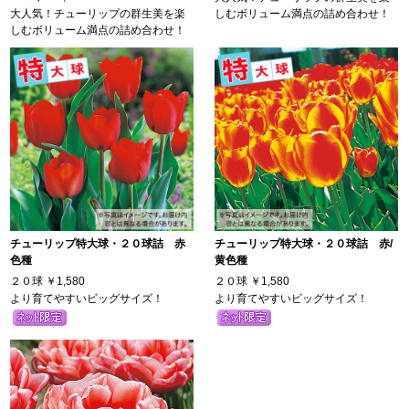
大人気！チューリップの群生美を楽
しむボリューム満点の詰め合わせ！
しむボリューム満点の詰め合わせ！
チューリップ特大球・２０球詰 赤
チューリップ特大球・２０球詰 赤/
色種
黄色種
２０球
￥1,580
２０球
￥1,580
より育てやすいビッグサイズ！
より育てやすいビッグサイズ！