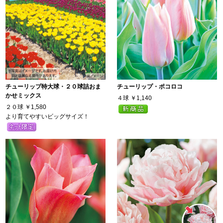
チューリップ特大球・２０球詰おま
チューリップ・ポコロコ
かせミックス
４球
￥1,140
２０球
￥1,580
より育てやすいビッグサイズ！