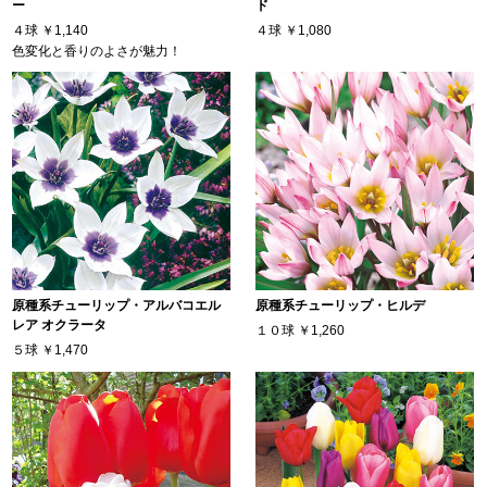
ー
ド
４球
￥1,140
４球
￥1,080
色変化と香りのよさが魅力！
原種系チューリップ・アルバコエル
原種系チューリップ・ヒルデ
レア オクラータ
１０球
￥1,260
５球
￥1,470