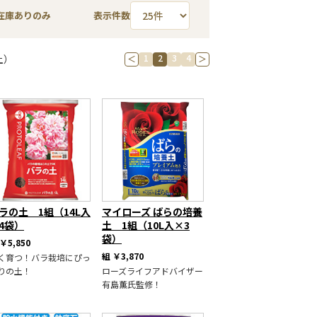
在庫ありのみ
表示件数
1
2
3
4
土）
＜
＞
ラの土 1組（14L入
マイローズ ばらの培養
4袋）
土 1組（10L入×3
袋）
￥5,850
組
￥3,870
く育つ！バラ栽培にぴっ
りの土！
ローズライフアドバイザー
有島薫氏監修！