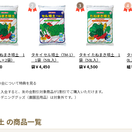
たねまき培土 1
タキイ セル培土〈TM-1〉
タキイ たねまき培土 1
タ
入×2袋）
1袋（50L入）
袋（50L入）
0
0
袋
￥4,450
袋
￥4,500
組
の会について特典を見る
に入会すると、友の会割引対象商品が1割引でご購入いただけます。
ーデニンググッズ（農園芸用品）は対象外です。）
土 の商品一覧