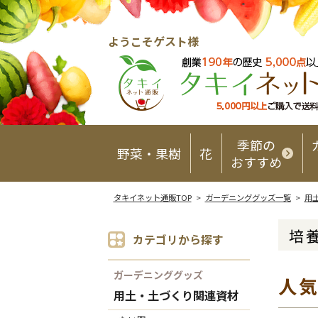
ようこそゲスト様
季節の
野菜・果樹
花
おすすめ
タキイネット通販TOP
>
ガーデニンググッズ一覧
>
用
培
カテゴリから探す
ガーデニンググッズ
人
用土・土づくり関連資材