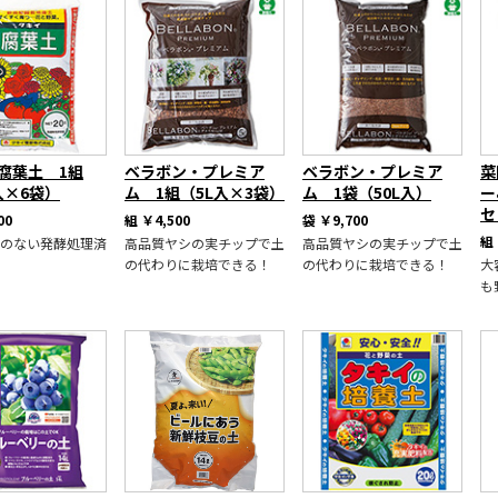
 腐葉土 1組
ベラボン・プレミア
ベラボン・プレミア
菜
入×6袋）
ム 1組（5L入×3袋）
ム 1袋（50L入）
ー
セ
00
組
￥4,500
袋
￥9,700
組
のない発酵処理済
高品質ヤシの実チップで土
高品質ヤシの実チップで土
の代わりに栽培できる！
の代わりに栽培できる！
大
も