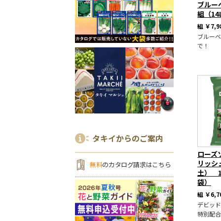
ブルー
組（14
組
￥7,9
ブルーベ
で！
タキイからのご案内
ローズ
リッシ
無料
のカタログ請求はこちら
土） 1
袋）
組
￥6,7
デビッド
特別配合