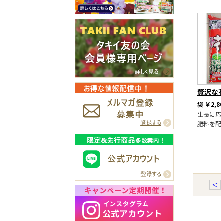
贅沢な
袋
￥2,8
生長に応
肥料を配
＜