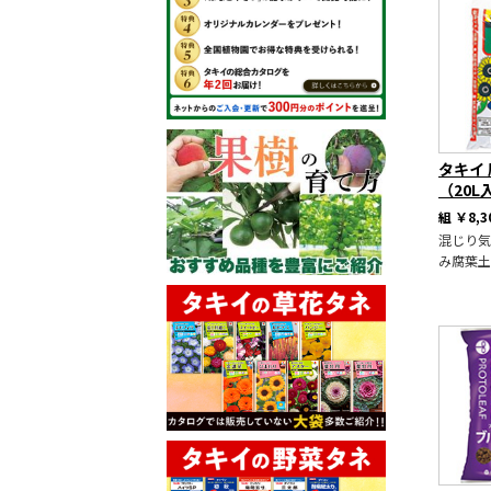
タキイ
（20L
組
￥8,3
混じり気
み腐葉土