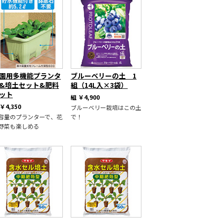
園用多機能プランタ
ブルーベリーの土 1
&培土セット&肥料
組（14L入×3袋）
ット
組
￥4,900
￥4,350
ブルーベリー栽培はこの土
容量のプランターで、花
で！
野菜も楽しめる