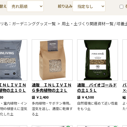
替え
絞り込み
リ名：ガーデニンググッズ一覧 > 用土・土づくり関連資材一覧 / 培養
ＩＮＬＩＶＩＮ
通販 ＩＮＬＩＶＩＮ
通販 バイオゴールド
バ
植物の土１０Ｌ
Ｇ多肉植物の土２Ｌ
の土１５Ｌ
×
80
袋
￥2,400
袋
￥4,500
組
・室内植物・イン
多肉植物・サボテン専用。
自然環境に極めて近い性能
よ
物の植替えに湿気
湿気を逃し、適度に乾燥す
をもつ土
た
化した土
る土