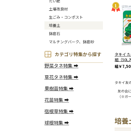
たい肥
土壌改良材
生ごみ・コンポスト
培養土
鉢底石
マルチングバーク、鉢底砂
カテゴリ特集から探す
タキイ 
組（50L
野菜タネ特集 ➡
組
￥7,50
草花タネ特集 ➡
タキイ友
果樹苗特集 ➡
友の会
（※ガ
花苗特集 ➡
宿根草特集 ➡
培養
球根特集 ➡