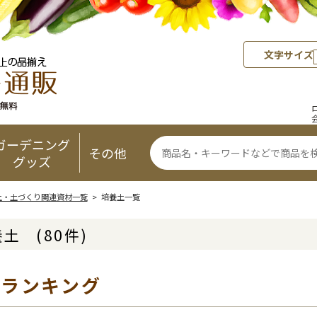
文字サイズ
ガーデニング
その他
グッズ
土・土づくり関連資材一覧
> 培養土一覧
養土
(80件)
気ランキング