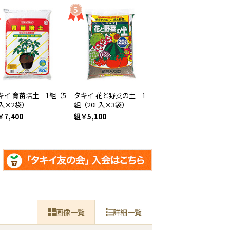
キイ 育苗培土 1組（5
タキイ 花と野菜の土 1
L入×2袋）
組（20L入×3袋）
￥7,400
組
￥5,100
画像一覧
詳細一覧