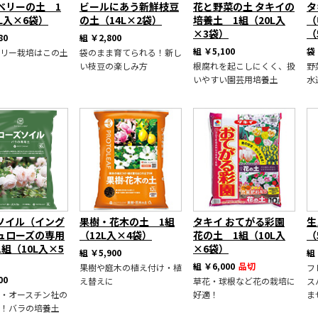
ベリーの土 1
ビールにあう新鮮枝豆
花と野菜の土 タキイの
タ
L入×6袋）
の土（14L×2袋）
培養土 1組（20L入
（
×3袋）
（
80
組
￥2,800
組
￥5,100
袋
リー栽培はこの土
袋のまま育てられる！新し
い枝豆の楽しみ方
根腐れを起こしにくく、扱
野
いやすい園芸用培養土
水
ソイル（イング
果樹・花木の土 1組
タキイ おてがる彩園
生
ュローズの専用
（12L入×4袋）
花の土 1組（10L入
（
組（10L入×5
×6袋）
組
￥5,900
組
組
￥6,000
品切
果樹や庭木の植え付け・植
フ
00
え替えに
草花・球根など花の栽培に
ス
・オースチン社の
好適！
ま
！バラの培養土