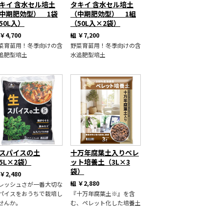
キイ 含水セル培土
タキイ 含水セル培土
中期肥効型） 1袋
（中期肥効型） 1組
50L入）
（50L入×2袋）
￥4,700
組
￥7,200
菜育苗用！冬季向けの含
野菜育苗用！冬季向けの含
追肥型培土
水追肥型培土
スパイスの土
十万年腐葉土入りペレ
5L×2袋）
ット培養土（3L×3
袋）
￥2,480
組
￥2,880
レッシュさが一番大切な
パイスをおうちで栽培し
『十万年腐葉土※』を含
せんか。
む、ペレット化した培養土