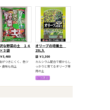
沢な野菜の土 １４
オリーブの培養土
×３袋
25L入
￥5,400
袋
￥3,300
虫がつきにくく、色ツ
カルシウム配合で根からし
・食味も向上
っかりと育てるオリーブ専
用の土