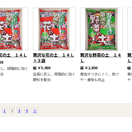
花の土 １４Ｌ
贅沢な花の土 １４Ｌ
贅沢な野菜の土 １４
贅
×３袋
Ｌ
Ｌ
00
組
￥5,400
袋
￥2,800
組
じ、段階的に効く
合
生長に応じ、段階的に効く
害虫がつきにくく、色ツ
害
肥料を配合
ヤ・食味も向上
ヤ
1
2
3
4
＞