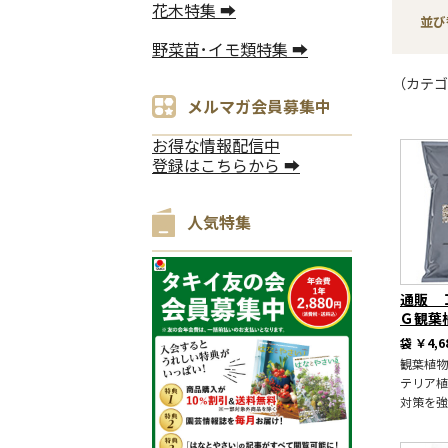
花木特集 ➡
並び
野菜苗･イモ類特集 ➡
（カテゴ
メルマガ会員募集中
お得な情報配信中
登録はこちらから ➡
人気特集
通販 
Ｇ観葉
袋
￥4,6
観葉植物
テリア植
対策を強