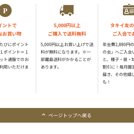
イントで
5,000円以上
タキイ友の
なお買い物
ご購入で送料無料
ご入会で
たびにポイント
5,000円以上お買い上げで送
年会費2,880
１ポイント＝１
料が無料になります。
※一
の会」へご入会
ット通販でのお
部離島送料がかかることが
と、種子・苗・球
利用いただけま
あります。
割引に！毎月園
届き、その他嬉
も！
ページトップへ戻る