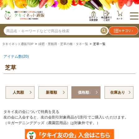
ログイン
申込番号で
カート
会員登録
ご注文
カテゴリ
タキイネット通販TOP
>
緑肥・景観用・芝草の種・タネ一覧
> 芝草一覧
アイテム数(20)
芝草
人気順
新着順
価格順↓
在庫あり
タキイ友の会について特典を見る
友の会に入会すると、友の会割引対象商品が1割引でご購入いただけます。
（※ガーデニンググッズ（農園芸用品）は対象外です。）