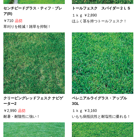
センチピードグラス・ティフ・ブレ
トールフェスク スパイダー２ＬＳ
ア(R)
１ｋｇ
￥2,890
￥710
品切
ほふく茎を持つトールフェスク！
草刈りを軽減！雑草を抑制！
クリーピングレッドフェスク ナビゲ
ペレニアルライグラス・アップル
ーター2
3GL
￥2,990
品切
１ｋｇ
￥3,160
耐暑・耐陰性に強い！
いもち病抵抗性と耐塩性に優れる！