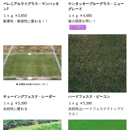
ペレニアルライグラス・マンハッタ
ケンタッキーブルーグラス・ニュー
ン7
グレード
１ｋｇ
￥3,850
１ｋｇ
￥4,480
耐暑性・耐病性に優れる！！
春の萌芽が早い！
チューイングフェスク・レーダー
ハードフェスク・ビーコン
１ｋｇ
￥5,390
１ｋｇ
￥5,390
永続性に優れる
永続性はハードフェスクでトップク
ラス！