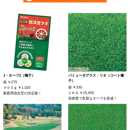
J・ターフ2（種子）
バミューダグラス・リオ（コート種
子）
袋
￥275
袋
￥330
４００ｇ
￥1,320
１ＫＧ
￥15,450
家庭用混合芝の決定版！
高密度で良質なターフを形成！