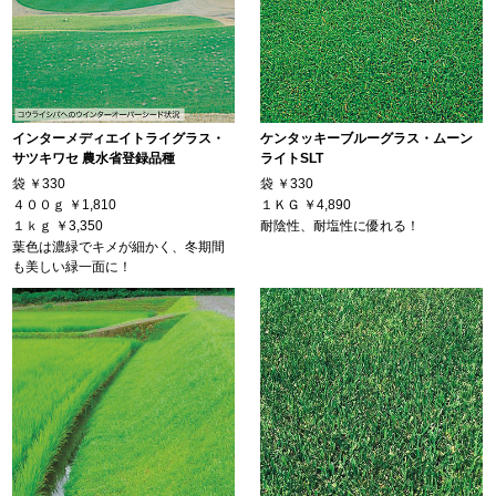
インターメディエイトライグラス・
ケンタッキーブルーグラス・ムーン
サツキワセ 農水省登録品種
ライトSLT
袋
￥330
袋
￥330
４００ｇ
￥1,810
１ＫＧ
￥4,890
１ｋｇ
￥3,350
耐陰性、耐塩性に優れる！
葉色は濃緑でキメが細かく、冬期間
も美しい緑一面に！