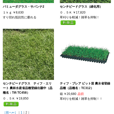
バミューダグラス・サバンナ2
センチピードグラス（緑化用）
１ｋｇ
￥8,630
０．５Ｋ
￥17,820
すり切れ抵抗性に優れる
草刈りを軽減！雑草を抑制！
センチピードグラス ティフ・エリ
ティフ・ブレア ピット苗 農水省登録
ート 農林水産省品種登録出願中（品
品種（品種名：TC312）
種名：Tift TC458）
箱
￥20,680
品切
０．５Ｋ
￥19,850
草刈りを軽減！雑草を抑制！！
［前へ⇐］
｜
1
｜2｜