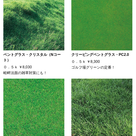
ベントグラス・クリスタル（Nコー
クリーピングベントグラス・PC2.0
ト）
０．５ｋ
￥8,300
０．５ｋ
￥8,030
ゴルフ場グリーンの定番！
畦畔法面の雑草対策にも！