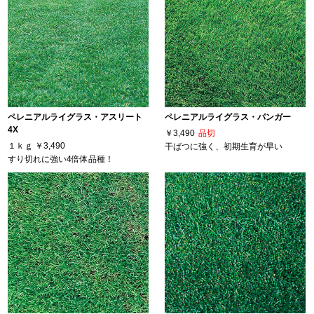
ペレニアルライグラス・アスリート
ペレニアルライグラス・パンガー
4X
￥3,490
品切
１ｋｇ
￥3,490
干ばつに強く、初期生育が早い
すり切れに強い4倍体品種！