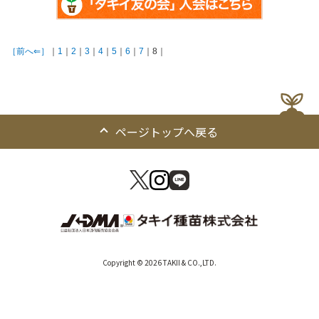
［前へ⇐］
｜
1
｜
2
｜
3
｜
4
｜
5
｜
6
｜
7
｜8｜
ページトップへ戻る
Copyright © 2026 TAKII & CO.,LTD.