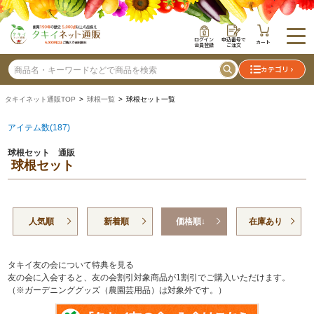
ログイン
申込番号で
カート
会員登録
ご注文
カテゴリ
タキイネット通販TOP
>
球根一覧
> 球根セット一覧
アイテム数(187)
球根セット 通販
球根セット
人気順
新着順
価格順↓
在庫あり
タキイ友の会について特典を見る
友の会に入会すると、友の会割引対象商品が1割引でご購入いただけます。
（※ガーデニンググッズ（農園芸用品）は対象外です。）