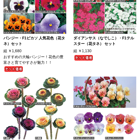
パンジー・F1ピカソ 人気花色（花タ
ダイアンサス（なでしこ）・F1テル
ネ）セット
スター（花タネ） セット
組
￥1,680
組
￥1,130
おすすめの大輪パンジー！花色の豊
富さと育てやすさが魅力！！