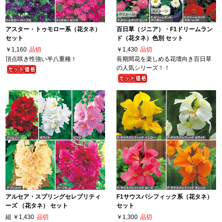
アスター・トゥモロー系（花タネ）
百日草（ジニア）・F1ドリームラン
セット
ド（花タネ）色別 セット
￥1,160
品切
￥1,430
品切
頂点咲き性強い半八重種！
長期間花を楽しめる花壇向き百日草
の人気シリーズ！！
アルセア・スプリングセレブリティ
F1サウスパシフィック系（花タネ）
ーズ （花タネ） セット
セット
組
￥1,430
品切
￥1,300
品切