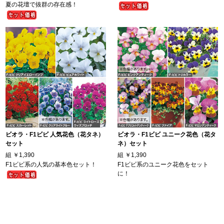
夏の花壇で抜群の存在感！
ビオラ・F1ビビ 人気花色（花タネ）
ビオラ・F1ビビ ユニーク花色（花タ
セット
ネ）セット
組
￥1,390
組
￥1,390
F1ビビ系の人気の基本色セット！
F1ビビ系のユニーク花色をセット
に！