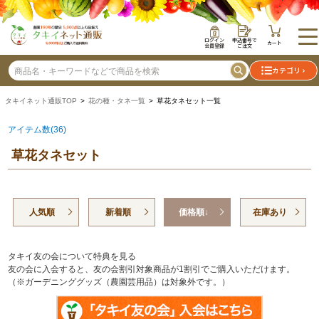
ログイン
申込番号で
カート
会員登録
ご注文
カテゴリ
タキイネット通販TOP
>
花の種・タネ一覧
> 草花タネセット一覧
アイテム数(36)
草花タネセット
人気順
新着順
価格順↓
在庫あり
タキイ友の会について特典を見る
友の会に入会すると、友の会割引対象商品が1割引でご購入いただけます。
（※ガーデニンググッズ（農園芸用品）は対象外です。）