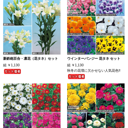
新鉄砲百合・凛花（花タネ）セット
ウインターパンジー 花タネ セット
組
￥1,130
組
￥1,130
秋冬の花壇に欠かせない人気花色!!