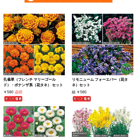
孔雀草（フレンチ マリーゴール
リモニューム フォーエバー（花タ
ド）・ボナンザ系（花タネ） セット
ネ）セット
￥580
品切
組
￥580