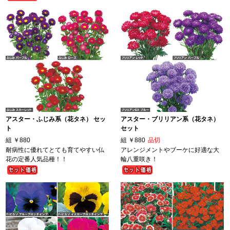
アスター・ふじみ系（花タネ） セッ
アスター・ブリリアン系（花タネ）
ト
セット
組
￥880
組
￥880
品切
耐病性に優れてとても育てやすい仏
アレンジメントやブーケに好適な大
花の定番人気品種！！
輪八重咲き！