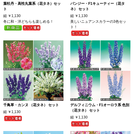
葉牡丹・高性丸葉系（花タネ）セッ
パンジー・F1キューティー（花タ
ト
ネ） セット
組
￥1,130
組
￥1,130
冬に和・洋どちらも楽しめる！
美しいニュアンスカラーの3色セッ
ト！
千鳥草・カンヌ （花タネ） セット
デルフィニウム・F1オーロラ系 色別
（花タネ） セット
組
￥1,130
組
￥1,130