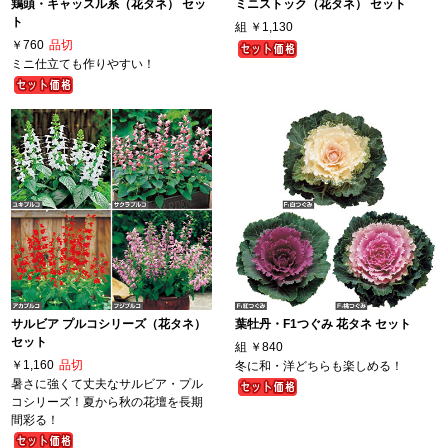
鶏頭・キャッスル系（花タネ） セッ
ミニストック（花タネ） セット
ト
組
￥1,130
￥760
品切
ミニ仕立ても作りやすい！
サルビア プルコシリーズ（花タネ）
葉牡丹・F1つぐみ 花タネ セット
セット
組
￥840
￥1,160
品切
冬に和・洋どちらも楽しめる！
暑さに強くて丈夫なサルビア・プル
コシリーズ！夏から秋の花壇を長期
間彩る！