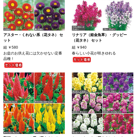
アスター・くれない系（花タネ） セ
リナリア（姫金魚草）・グッピー
ット
（花タネ） セット
組
￥580
組
￥940
お盆のお供え花には欠かせない定番
春らしい小花が咲きゆれる
品種！