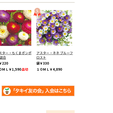
スター・ちくまポンポ
アスター・ネネ ブルーフ
 混合
ロスト
￥220
袋
￥330
０ＭＬ
￥1,590
品切
１０ＭＬ
￥4,890