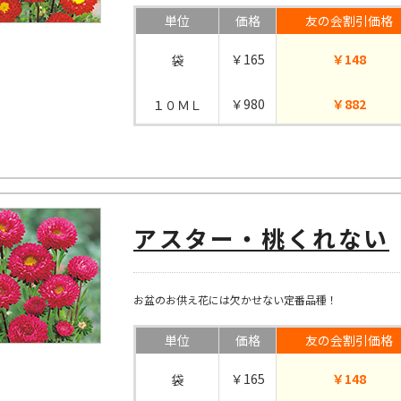
単位
価格
友の会割引価格
￥165
￥148
袋
￥980
￥882
１０ＭＬ
アスター・桃くれない
お盆のお供え花には欠かせない定番品種！
単位
価格
友の会割引価格
￥165
￥148
袋