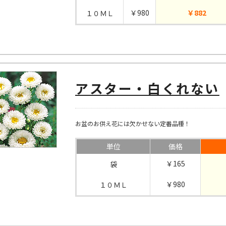
￥980
￥882
１０ＭＬ
アスター・白くれない
お盆のお供え花には欠かせない定番品種！
単位
価格
￥165
袋
￥980
１０ＭＬ