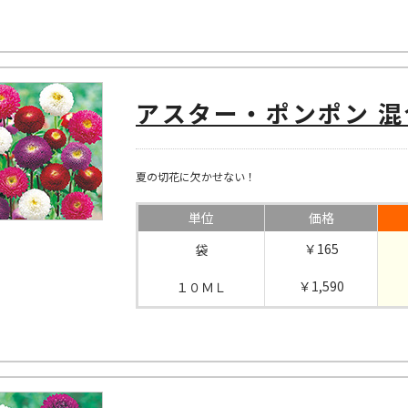
アスター・ポンポン 混
夏の切花に欠かせない！
単位
価格
￥165
袋
￥1,590
１０ＭＬ