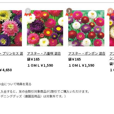
・プリンセス 混
アスター・八重咲 混合
アスター・ポンポン 混合
ア
ン
袋
￥165
袋
￥165
袋
１０ＭＬ
￥1,590
１０ＭＬ
￥1,590
￥4,650
１
の会について特典を見る
に入会すると、友の会割引対象商品が1割引でご購入いただけます。
ーデニンググッズ（農園芸用品）は対象外です。）