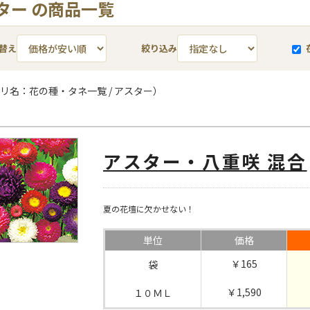
ター の商品一覧
替え
絞り込み
リ名：花の種・タネ一覧 / アスター）
アスター・八重咲 混合
夏の花壇に欠かせない！
単位
価格
￥165
袋
￥1,590
１０ＭＬ