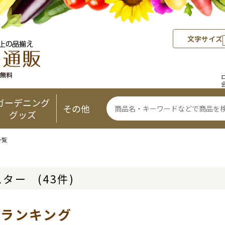
文字サイズ
ガーデニング
その他
グッズ
一覧
スター
(43件)
気ランキング