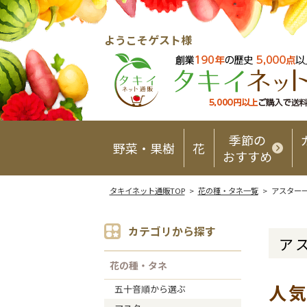
ようこそゲスト様
季節の
野菜・果樹
花
おすすめ
タキイネット通販TOP
>
花の種・タネ一覧
> アスター
カテゴリから探す
ア
花の種・タネ
人
五十音順から選ぶ