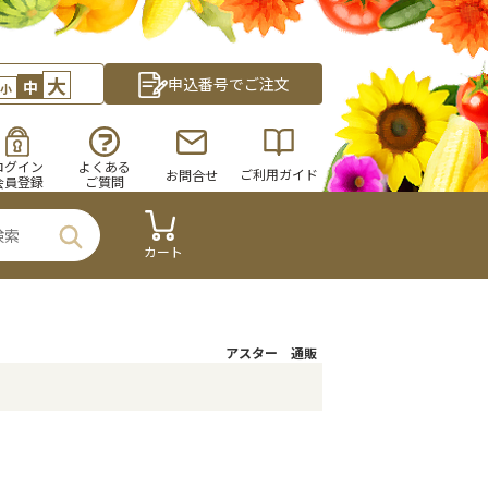
大
申込番号でご注文
中
小
ログイン
よくある
ご利用ガイド
お問合せ
会員登録
ご質問
カート
アスター 通販