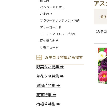
葉牡丹
アス
パンジー＆ビオラ
ひまわり
並び
フラワーアレンジメント向き
マリーゴールド
（カテゴ
ユーストマ（トルコ桔梗）
寄せ植え向き
リモニューム
カテゴリ特集から探す
野菜タネ特集 ➡
草花タネ特集 ➡
果樹苗特集 ➡
花苗特集 ➡
宿根草特集 ➡