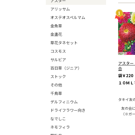
アスター
アリッサム
オステオスペルマム
金魚草
金盞花
草花タネセット
コスモス
サルビア
アスター
百日草（ジニア）
合
袋
￥220
ストック
１０ＭＬ
その他
千鳥草
タキイ友
デルフィニウム
友の会
ドライフラワー向き
（※ガ
なでしこ
ネモフィラ