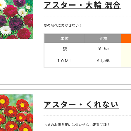
アスター・大輪 混合
夏の切花に欠かせない！
単位
価格
￥165
袋
￥1,590
１０ＭＬ
アスター・くれない
お盆のお供え花には欠かせない定番品種！