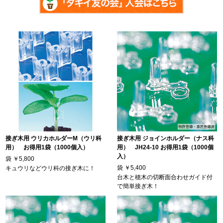
接ぎ木用 ウリカホルダーM（ウリ科
接ぎ木用 ジョインホルダー（ナス科
用） お得用1袋（1000個入）
用） JH24-10 お得用1袋（1000個
入）
袋
￥5,800
袋
￥5,400
キュウリなどウリ科の接ぎ木に！
台木と穂木の切断面合わせガイド付
で簡単接ぎ木！