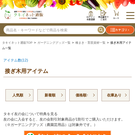
ログイン
申込番号で
カート
会員登録
ご注文
カテゴリ
タキイネット通販TOP
>
ガーデニンググッズ一覧
>
種まき・育苗資材一覧
> 接ぎ木用アイテ
ム一覧
アイテム数(12)
接ぎ木用アイテム
人気順
新着順
価格順↑
在庫あり
タキイ友の会について特典を見る
友の会に入会すると、友の会割引対象商品が1割引でご購入いただけます。
（※ガーデニンググッズ（農園芸用品）は対象外です。）