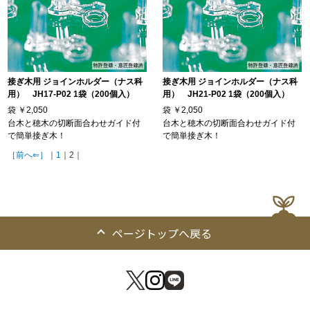
接ぎ木用 ジョインホルダー（ナス科
接ぎ木用 ジョインホルダー（ナス科
用） JH17-P02 1袋（200個入）
用） JH21-P02 1袋（200個入）
袋
￥2,050
袋
￥2,050
台木と穂木の切断面合わせガイド付
台木と穂木の切断面合わせガイド付
で簡単接ぎ木！
で簡単接ぎ木！
［前へ⇐］
｜
1
｜2｜
ページトップへ戻る