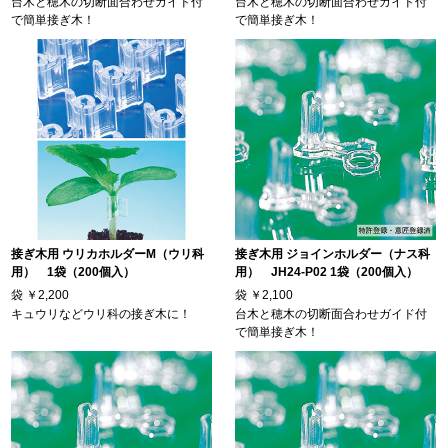
台木と穂木の切断面合わせガイド付
台木と穂木の切断面合わせガイド付
で簡単接ぎ木！
で簡単接ぎ木！
接ぎ木用 ウリカホルダーM（ウリ科
接ぎ木用 ジョインホルダー（ナス科
用） 1袋（200個入）
用） JH24-P02 1袋（200個入）
袋
￥2,200
袋
￥2,100
キュウリなどウリ科の接ぎ木に！
台木と穂木の切断面合わせガイド付
で簡単接ぎ木！