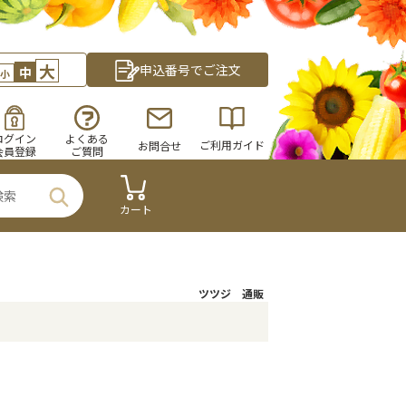
大
申込番号でご注文
中
小
ログイン
よくある
ご利用ガイド
お問合せ
会員登録
ご質問
カート
ツツジ 通販