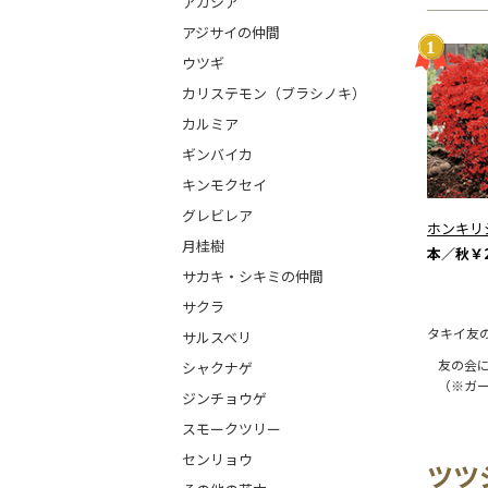
アカシア
アジサイの仲間
ウツギ
カリステモン（ブラシノキ）
カルミア
ギンバイカ
キンモクセイ
グレビレア
ホンキリ
月桂樹
本／秋
￥2
サカキ・シキミの仲間
サクラ
タキイ友
サルスベリ
友の会
シャクナゲ
（※ガ
ジンチョウゲ
スモークツリー
センリョウ
ツツ