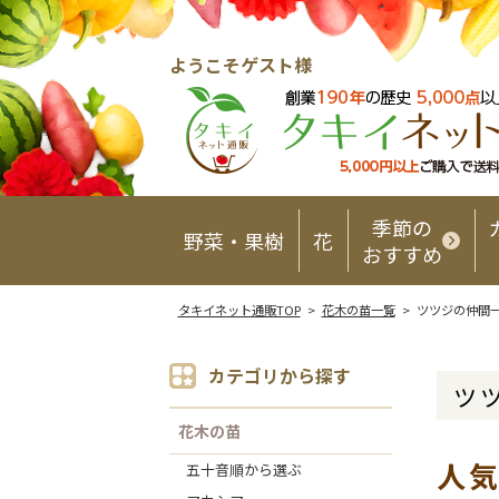
ようこそゲスト様
季節の
野菜・果樹
花
おすすめ
タキイネット通販TOP
>
花木の苗一覧
> ツツジの仲間
カテゴリから探す
ツ
花木の苗
人
五十音順から選ぶ