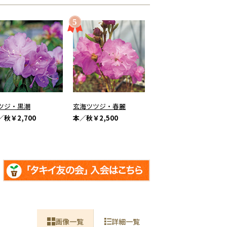
ツジ・黒潮
玄海ツツジ・春麗
／秋
￥2,700
本／秋
￥2,500
画像一覧
詳細一覧