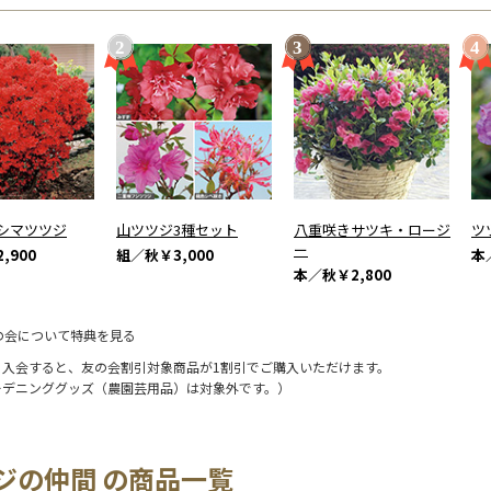
シマツツジ
山ツツジ3種セット
八重咲きサツキ・ロージ
ツ
ー
,900
組／秋
￥3,000
本
本／秋
￥2,800
の会について特典を見る
に入会すると、友の会割引対象商品が1割引でご購入いただけます。
ーデニンググッズ（農園芸用品）は対象外です。）
ジの仲間 の商品一覧