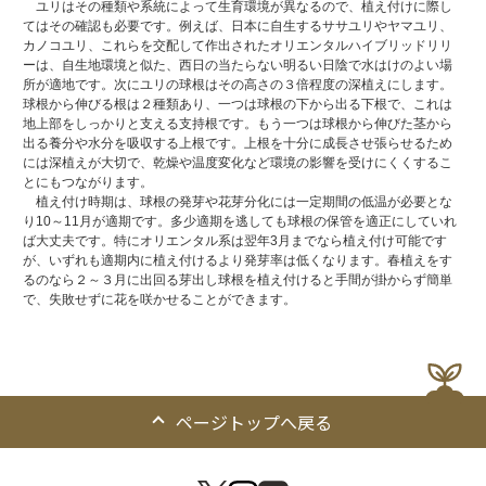
ユリはその種類や系統によって生育環境が異なるので、植え付けに際し
てはその確認も必要です。例えば、日本に自生するササユリやヤマユリ、
カノコユリ、これらを交配して作出されたオリエンタルハイブリッドリリ
ーは、自生地環境と似た、西日の当たらない明るい日陰で水はけのよい場
所が適地です。次にユリの球根はその高さの３倍程度の深植えにします。
球根から伸びる根は２種類あり、一つは球根の下から出る下根で、これは
地上部をしっかりと支える支持根です。もう一つは球根から伸びた茎から
出る養分や水分を吸収する上根です。上根を十分に成長させ張らせるため
には深植えが大切で、乾燥や温度変化など環境の影響を受けにくくするこ
とにもつながります。
植え付け時期は、球根の発芽や花芽分化には一定期間の低温が必要とな
り10～11月が適期です。多少適期を逃しても球根の保管を適正にしていれ
ば大丈夫です。特にオリエンタル系は翌年3月までなら植え付け可能です
が、いずれも適期内に植え付けるより発芽率は低くなります。春植えをす
るのなら２～３月に出回る芽出し球根を植え付けると手間が掛からず簡単
で、失敗せずに花を咲かせることができます。
ページトップへ戻る