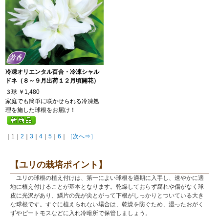
冷凍オリエンタル百合・冷凍シャル
ドネ（８～９月出荷１２月頃開花）
３球
￥1,480
家庭でも簡単に咲かせられる冷凍処
理を施した球根をお届け！
｜1｜
2
｜
3
｜
4
｜
5
｜
6
｜
［次へ⇒］
【ユリの栽培ポイント】
ユリの球根の植え付けは、第一によい球根を適期に入手し、速やかに適
地に植え付けることが基本となります。乾燥しておらず腐れや傷がなく球
皮に光沢があり、鱗片の先が尖とがって下根がしっかりとついている大き
な球根です。すぐに植えられない場合は、乾燥を防ぐため、湿ったおがく
ずやピートモスなどに入れ冷暗所で保管しましょう。