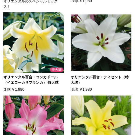
３球
￥1,980
オリエンタルのスペシャルミック
ス！
オリエンタル百合・コンカドール
オリエンタル百合・ティセント（特
（イエローカサブランカ） 特大球
大球）
３球
￥1,980
３球
￥1,980