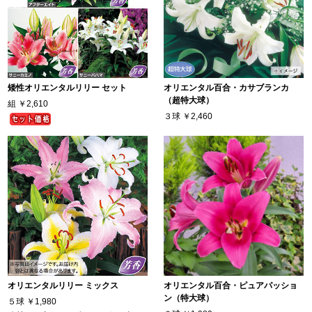
矮性オリエンタルリリー セット
オリエンタル百合・カサブランカ
（超特大球）
組
￥2,610
３球
￥2,460
オリエンタルリリー ミックス
オリエンタル百合・ピュアパッショ
ン（特大球）
５球
￥1,980