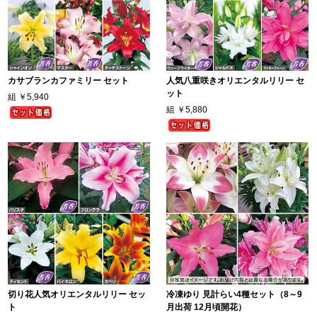
カサブランカファミリー セット
人気八重咲きオリエンタルリリー セ
ット
組
￥5,940
組
￥5,880
切り花人気オリエンタルリリー セッ
冷凍ゆり 見計らい4種セット（8～9
ト
月出荷 12月頃開花）