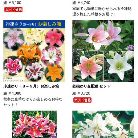
組
￥5,100
組
￥4,740
家庭でも簡単に咲かせられる冷凍処
理を施した球根をお届け！
冷凍ゆり（８～９月）お楽しみ箱
鉄砲ゆり交配種 セット
箱
￥4,080
組
￥3,720
秋冬に豪華なゆりが楽しめるお得な
セット！