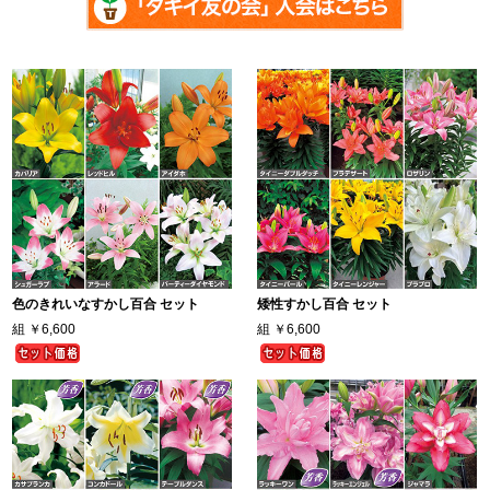
色のきれいなすかし百合 セット
矮性すかし百合 セット
組
￥6,600
組
￥6,600