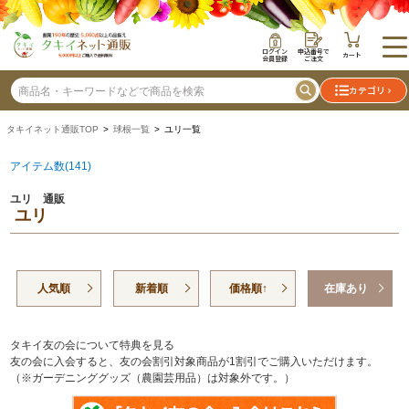
ログイン
申込番号で
カート
会員登録
ご注文
カテゴリ
タキイネット通販TOP
>
球根一覧
> ユリ一覧
アイテム数(141)
ユリ 通販
ユリ
人気順
新着順
価格順↑
在庫あり
タキイ友の会について特典を見る
友の会に入会すると、友の会割引対象商品が1割引でご購入いただけます。
（※ガーデニンググッズ（農園芸用品）は対象外です。）