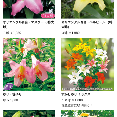
オリエンタル百合・マスター（ 特大
オリエンタル百合・ベルビール （特
球）
大球）
３球
￥1,980
３球
￥1,980
ゆり・笹ゆり
すかしゆり ミックス
球
￥1,680
１０球
￥1,680
花色豊富に取り揃え！