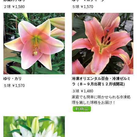
２球
￥1,580
５球
￥1,570
ゆり・カリ
冷凍オリエンタル百合・冷凍ゼルミ
ラ（８～９月出荷１２月頃開花）
５球
￥1,570
３球
￥1,480
家庭でも簡単に咲かせられる冷凍処
理を施した球根をお届け！