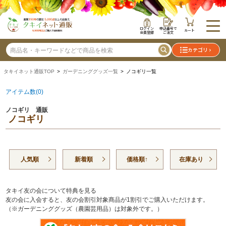
ログイン
申込番号で
カート
会員登録
ご注文
カテゴリ
タキイネット通販TOP
>
ガーデニンググッズ一覧
> ノコギリ一覧
アイテム数(0)
ノコギリ 通販
ノコギリ
人気順
新着順
価格順↑
在庫あり
タキイ友の会について特典を見る
友の会に入会すると、友の会割引対象商品が1割引でご購入いただけます。
（※ガーデニンググッズ（農園芸用品）は対象外です。）