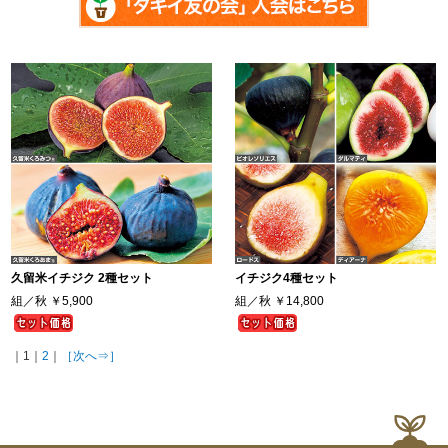
久留米イチジク 2種セット
イチジク4種セット
組／秋
￥5,900
組／秋
￥14,800
｜1｜
2
｜
［次へ⇒］