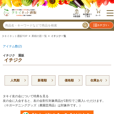
ログイン
申込番号で
カート
会員登録
ご注文
カテゴリ
タキイネット通販TOP
>
果樹の苗一覧
> イチジク一覧
アイテム数(2)
イチジク 通販
イチジク
人気順
新着順
価格順
在庫あり
タキイ友の会について特典を見る
友の会に入会すると、友の会割引対象商品が1割引でご購入いただけます。
（※ガーデニンググッズ（農園芸用品）は対象外です。）