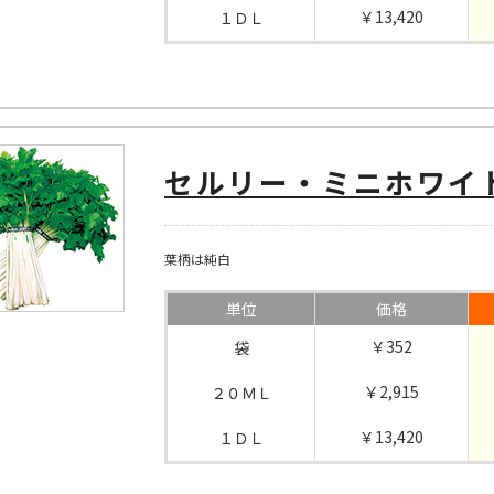
￥13,420
１ＤＬ
セルリー・ミニホワイ
葉柄は純白
単位
価格
￥352
袋
￥2,915
２０ＭＬ
￥13,420
１ＤＬ