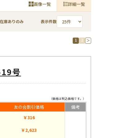
画像一覧
詳細一覧
在庫ありのみ
表示件数
1
2
）
＞
19号
（価格は税込価格です。）
友の会割引価格
備考
￥316
￥2,623