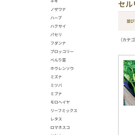
ネギ
セル
ノザワナ
ハーブ
並び
ハクサイ
パセリ
（カテゴ
フダンナ
ブロッコリー
べんり菜
ホウレンソウ
ミズナ
ミツバ
ミブナ
モロヘイヤ
リーフミックス
レタス
ロマネスコ