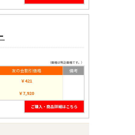
ー
（価格は税込価格です。）
友の会割引価格
備考
￥421
￥7,920
ご購入・商品詳細はこちら