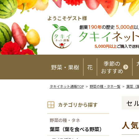
ようこそゲスト様
季節の
野菜・果樹
花
おすすめ
タキイネット通販TOP
>
野菜の種・タネ一覧
>
葉菜（
セ
カテゴリから探す
野菜の種・タネ
人
葉菜（葉を食べる野菜）