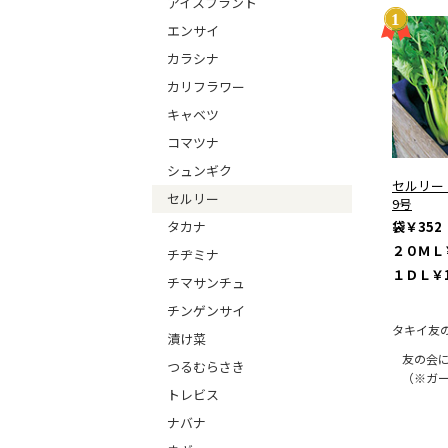
アイスプラント
エンサイ
カラシナ
カリフラワー
キャベツ
コマツナ
シュンギク
セルリー
セルリー
9号
袋
￥352
タカナ
２０ＭＬ
チヂミナ
１ＤＬ
￥1
チマサンチュ
チンゲンサイ
タキイ友
漬け菜
友の会
つるむらさき
（※ガ
トレビス
ナバナ