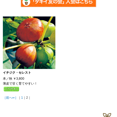
イチジク・セレスト
本／秋
￥3,800
薄皮で甘く育てやすい！
［前へ⇐］
｜
1
｜2｜