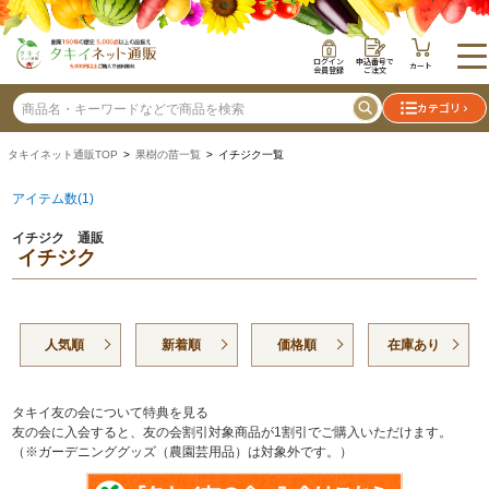
ログイン
申込番号で
カート
会員登録
ご注文
カテゴリ
タキイネット通販TOP
>
果樹の苗一覧
> イチジク一覧
アイテム数(1)
イチジク 通販
イチジク
人気順
新着順
価格順
在庫あり
タキイ友の会について特典を見る
友の会に入会すると、友の会割引対象商品が1割引でご購入いただけます。
（※ガーデニンググッズ（農園芸用品）は対象外です。）