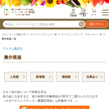
ログイン
申込番号で
カート
会員登録
ご注文
カテゴリ
タキイネット通販TOP
>
ガーデニンググッズ一覧
>
ガーデニングウェア・サポーター一覧
>
農作業服一覧
アイテム数(31)
農作業服
人気順
新着順
価格順
在庫あり
タキイ友の会について特典を見る
友の会に入会すると、友の会割引対象商品が1割引でご購入いただけます。
（※ガーデニンググッズ（農園芸用品）は対象外です。）