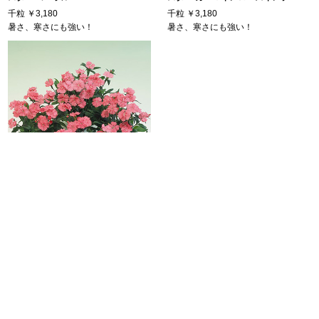
千粒
￥3,180
千粒
￥3,180
暑さ、寒さにも強い！
暑さ、寒さにも強い！
ダイアンサス（なでしこ）・ F1テル
スター サーモン
千粒
￥3,180
暑さ、寒さにも強い！
｜1｜
2
｜
［次へ⇒］
【ダイアンサス（ナデシコ）の栽培ポイント】
タネまきの適期は9月上中旬の秋まきが基本です。種間雑種は3～4月まき