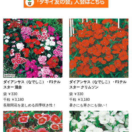
ダイアンサス（なでしこ）・F1テル
ダイアンサス（なでしこ）・F1テル
スター 混合
スター クリムソン
袋
￥330
袋
￥330
千粒
￥3,180
千粒
￥3,180
長期間花を楽しめる四季咲き性！
暑さにも寒さにも強い！