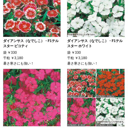
ダイアンサス（なでしこ）・F1テル
ダイアンサス（なでしこ）・F1テル
スター ピコティ
スター ホワイト
袋
￥330
袋
￥330
千粒
￥3,180
千粒
￥3,180
暑さ寒さにも強い！
暑さ寒さにも強い！