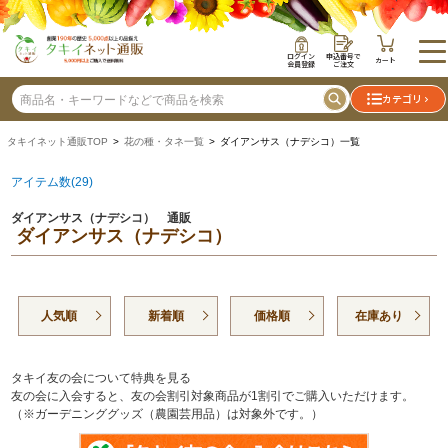
ログイン
申込番号で
カート
会員登録
ご注文
カテゴリ
タキイネット通販TOP
>
花の種・タネ一覧
> ダイアンサス（ナデシコ）一覧
アイテム数(29)
ダイアンサス（ナデシコ） 通販
ダイアンサス（ナデシコ）
人気順
新着順
価格順
在庫あり
タキイ友の会について特典を見る
友の会に入会すると、友の会割引対象商品が1割引でご購入いただけます。
（※ガーデニンググッズ（農園芸用品）は対象外です。）