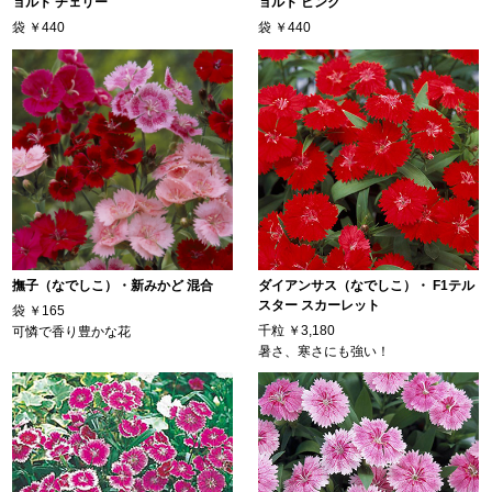
ョルト チェリー
ョルト ピンク
袋
￥440
袋
￥440
撫子（なでしこ）・新みかど 混合
ダイアンサス（なでしこ）・ F1テル
スター スカーレット
袋
￥165
千粒
￥3,180
可憐で香り豊かな花
暑さ、寒さにも強い！