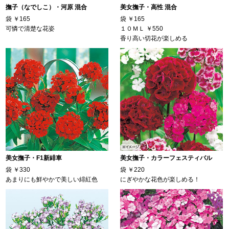
撫子（なでしこ）・河原 混合
美女撫子・高性 混合
袋
￥165
袋
￥165
可憐で清楚な花姿
１０ＭＬ
￥550
香り高い切花が楽しめる
美女撫子・F1新緋車
美女撫子・カラーフェスティバル
袋
￥330
袋
￥220
あまりにも鮮やかで美しい緋紅色
にぎやかな花色が楽しめる！