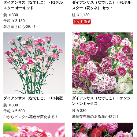
ダイアンサス（なでしこ）・F1テル
ダイアンサス（なでしこ）・F1テル
スター オーキッド
スター（花タネ） セット
袋
￥330
組
￥1,130
千粒
￥3,180
暑さ寒さにも強い！
ダイアンサス（なでしこ）・F1初恋
ダイアンサス（なでしこ）・ケンジ
ントンミックス
袋
￥330
袋
￥330
千粒
￥5,500
豪華存在感のある花が魅力！
白からピンクへ花色が変化する！