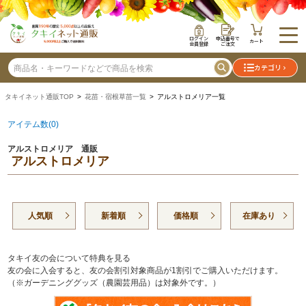
ログイン
申込番号で
カート
会員登録
ご注文
カテゴリ
タキイネット通販TOP
>
花苗・宿根草苗一覧
> アルストロメリア一覧
アイテム数(0)
アルストロメリア 通販
アルストロメリア
人気順
新着順
価格順
在庫あり
タキイ友の会について特典を見る
友の会に入会すると、友の会割引対象商品が1割引でご購入いただけます。
（※ガーデニンググッズ（農園芸用品）は対象外です。）