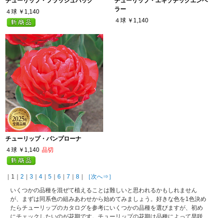
チューリップ・フラッシュバック
チューリップ・エキゾチックエンペ
ラー
４球
￥1,140
４球
￥1,140
チューリップ・パンプローナ
４球
￥1,140
品切
｜1｜
2
｜
3
｜
4
｜
5
｜
6
｜
7
｜
8
｜
［次へ⇒］
いくつかの品種を混ぜて植えることは難しいと思われるかもしれません
が、まずは同系色の組みあわせから始めてみましょう。好きな色を1色決め
たらチューリップのカタログを参考にいくつかの品種を選びますが、初め
にチェックしたいのが花期です。チューリップの花期は品種によって早咲