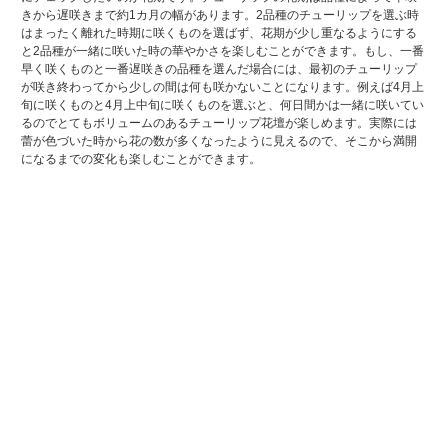
きから遅咲きまで約1カ月の幅があります。2品種のチューリップを選ぶ時
はまったく離れた時期に咲くものを選ばず、花期が少し重なるようにする
と2品種が一緒に咲いた時の華やかさを楽しむことができます。もし、一番
早く咲くものと一番遅咲きの品種を選んだ場合には、最初のチューリップ
が咲き終わってから少しの間は何も咲かないことになります。例えば4月上
旬に咲くものと4月上中旬に咲くものを選ぶと、何日間かは一緒に咲いてい
るのでとてもボリュームのあるチューリップ花壇が楽しめます。実際には
蕾が色づいた時から花の数が多くなったように見えるので、そこから満開
になるまでの変化も楽しむことができます。
ページトップへ戻る