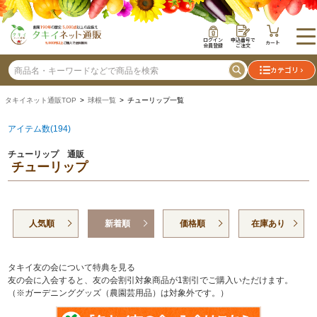
ログイン
申込番号で
カート
会員登録
ご注文
カテゴリ
タキイネット通販TOP
>
球根一覧
> チューリップ一覧
アイテム数(194)
チューリップ 通販
チューリップ
人気順
新着順
価格順
在庫あり
タキイ友の会について特典を見る
友の会に入会すると、友の会割引対象商品が1割引でご購入いただけます。
（※ガーデニンググッズ（農園芸用品）は対象外です。）