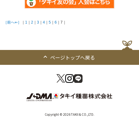
［前へ⇐］
｜
1
｜
2
｜
3
｜
4
｜
5
｜
6
｜7｜
ページトップへ戻る
Copyright © 2026 TAKII & CO.,LTD.