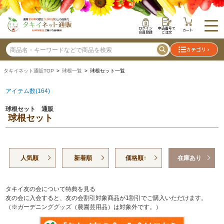
ログイン
申込番号で
カート
会員登録
ご注文
カテゴリ
タキイネット通販TOP
>
球根一覧
> 球根セット一覧
アイテム数(164)
球根セット 通販
球根セット
人気順
新着順
価格順↑
在庫あり
タキイ友の会について特典を見る
友の会に入会すると、友の会割引対象商品が1割引でご購入いただけます。
（※ガーデニンググッズ（農園芸用品）は対象外です。）