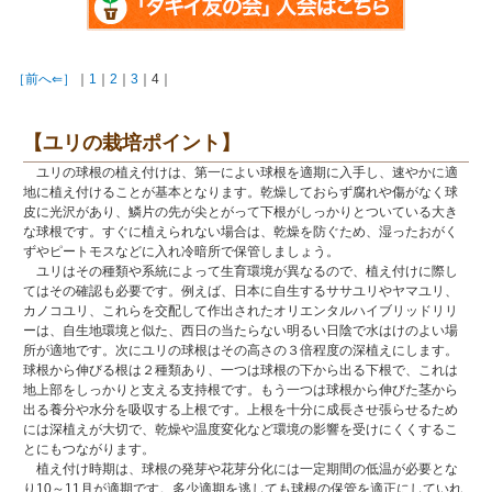
［前へ⇐］
｜
1
｜
2
｜
3
｜4｜
【ユリの栽培ポイント】
ユリの球根の植え付けは、第一によい球根を適期に入手し、速やかに適
地に植え付けることが基本となります。乾燥しておらず腐れや傷がなく球
皮に光沢があり、鱗片の先が尖とがって下根がしっかりとついている大き
な球根です。すぐに植えられない場合は、乾燥を防ぐため、湿ったおがく
ずやピートモスなどに入れ冷暗所で保管しましょう。
ユリはその種類や系統によって生育環境が異なるので、植え付けに際し
てはその確認も必要です。例えば、日本に自生するササユリやヤマユリ、
カノコユリ、これらを交配して作出されたオリエンタルハイブリッドリリ
ーは、自生地環境と似た、西日の当たらない明るい日陰で水はけのよい場
所が適地です。次にユリの球根はその高さの３倍程度の深植えにします。
球根から伸びる根は２種類あり、一つは球根の下から出る下根で、これは
地上部をしっかりと支える支持根です。もう一つは球根から伸びた茎から
出る養分や水分を吸収する上根です。上根を十分に成長させ張らせるため
には深植えが大切で、乾燥や温度変化など環境の影響を受けにくくするこ
とにもつながります。
植え付け時期は、球根の発芽や花芽分化には一定期間の低温が必要とな
り10～11月が適期です。多少適期を逃しても球根の保管を適正にしていれ