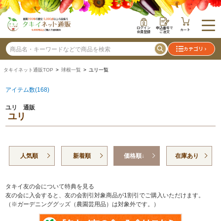
ログイン
申込番号で
カート
会員登録
ご注文
カテゴリ
タキイネット通販TOP
>
球根一覧
> ユリ一覧
アイテム数(168)
ユリ 通販
ユリ
人気順
新着順
価格順↓
在庫あり
タキイ友の会について特典を見る
友の会に入会すると、友の会割引対象商品が1割引でご購入いただけます。
（※ガーデニンググッズ（農園芸用品）は対象外です。）