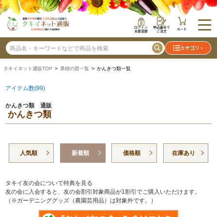
ログイン
申込番号で
カート
会員登録
ご注文
カテゴリ
タキイネット通販TOP
>
果樹の苗一覧
> かんきつ類一覧
アイテム数(99)
かんきつ類 通販
かんきつ類
人気順
新着順
価格順
在庫あり
タキイ友の会について特典を見る
友の会に入会すると、友の会割引対象商品が1割引でご購入いただけます。
（※ガーデニンググッズ（農園芸用品）は対象外です。）