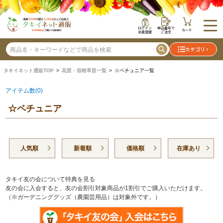
ログイン
申込番号で
カート
会員登録
ご注文
カテゴリ
タキイネット通販TOP
>
花苗・宿根草苗一覧
> ☆ペチュニア一覧
アイテム数(0)
☆ペチュニア
人気順
新着順
価格順
在庫あり
タキイ友の会について特典を見る
友の会に入会すると、友の会割引対象商品が1割引でご購入いただけます。
（※ガーデニンググッズ（農園芸用品）は対象外です。）